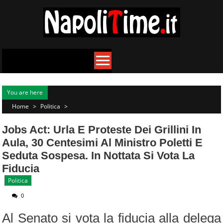
Skip
to
content
You are here
Home
>
Politica
>
Jobs Act: Urla E Proteste Dei Grillini In
Aula, 30 Centesimi Al Ministro Poletti E
Seduta Sospesa. In Nottata Si Vota La
Fiducia
Politica
0
Al Senato si vota la fiducia alla delega