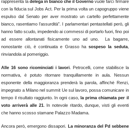
rappresenta la
delega in bianco che il Governo
vuole farci firmare
con la fiducia sul Jobs Act. Per la prima volta un capogruppo viene
espulso dal Senato per aver mostrato un cartello perfettamente
bianco, rasentiamo l’assurdità”. I parlamentari pentastellati però, gli
hanno fatto scudo, impedendo ai commessi di portarlo fuori, fino poi
ad essere allontanati fisicamente uno ad uno. La bagarre,
nonostante ciò, è continuata e Grasso ha
sospeso la seduta
,
rinviandola al pomeriggio.
Alle 16 sono ricominciati i lavori
. Petrocelli, come stabilisce la
normativa, è potuto ritornare tranquillamente in aula. Nessun
esponente della maggioranza prenderà la parola, affinchè Renzi,
impegnato a Milano nel summit Ue sul lavoro, possa comunicare in
tempo il risultato raggiunto. In ogni caso,
la prima chiamata per il
voto arriverà alle 21
. In notevole ritardo, dunque, visti gli eventi
che hanno scosso stamane Palazzo Madama.
Ancora però, emergono dissapori.
La minoranza del Pd sebbene