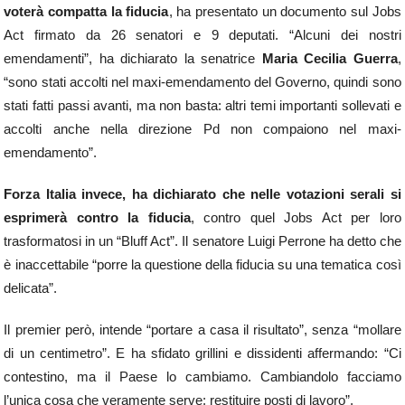
voterà compatta la fiducia
, ha presentato un documento sul Jobs
Act firmato da 26 senatori e 9 deputati. “Alcuni dei nostri
emendamenti”, ha dichiarato la senatrice
Maria Cecilia Guerra
,
“sono stati accolti nel maxi-emendamento del Governo, quindi sono
stati fatti passi avanti, ma non basta: altri temi importanti sollevati e
accolti anche nella direzione Pd non compaiono nel maxi-
emendamento”.
Forza Italia invece, ha dichiarato che nelle votazioni serali si
esprimerà contro la fiducia
, contro quel Jobs Act per loro
trasformatosi in un “Bluff Act”. Il senatore Luigi Perrone ha detto che
è inaccettabile “porre la questione della fiducia su una tematica così
delicata”.
Il premier però, intende “portare a casa il risultato”, senza “mollare
di un centimetro”. E ha sfidato grillini e dissidenti affermando: “Ci
contestino, ma il Paese lo cambiamo. Cambiandolo facciamo
l’unica cosa che veramente serve: restituire posti di lavoro”.