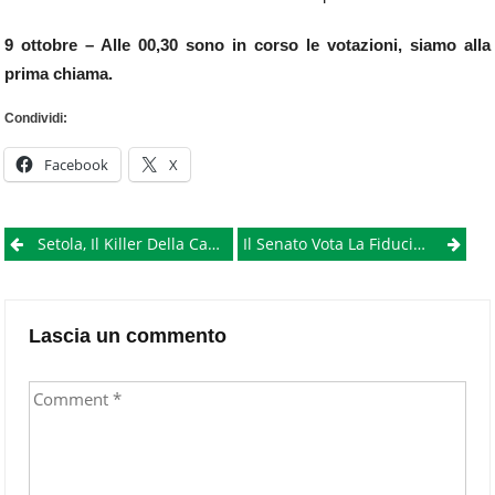
9 ottobre – Alle 00,30 sono in corso le votazioni, siamo alla
prima chiama.
Condividi:
Facebook
X
Post
Setola, Il Killer Della Camorra Si Pente, Al Boss Letizia: “Giovà So Che Non Sei D’accordo, Ma A Malavita È Finita”
Il Senato Vota La Fiducia Alla Legge Delega Per La Riforma Del Lavoro: 165 Sì, 111 Contrari, 2 Astenuti
navigation
Lascia un commento