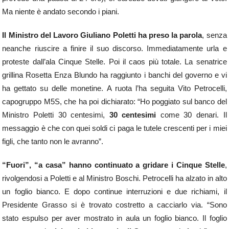
Ma niente è andato secondo i piani.
Il Ministro del Lavoro Giuliano Poletti ha preso la parola
, senza
neanche riuscire a finire il suo discorso. Immediatamente urla e
proteste dall’ala Cinque Stelle. Poi il caos più totale. La senatrice
grillina Rosetta Enza Blundo ha raggiunto i banchi del governo e vi
ha gettato su delle monetine. A ruota l’ha seguita Vito Petrocelli,
capogruppo M5S, che ha poi dichiarato: “Ho poggiato sul banco del
Ministro Poletti 30 centesimi,
30 centesimi
come 30 denari. Il
messaggio è che con quei soldi ci paga le tutele crescenti per i miei
figli, che tanto non le avranno”.
“Fuori”, “a casa” hanno continuato a gridare i Cinque Stelle
,
rivolgendosi a Poletti e al Ministro Boschi. Petrocelli ha alzato in alto
un foglio bianco. E dopo continue interruzioni e due richiami, il
Presidente Grasso si è trovato costretto a cacciarlo via. “Sono
stato espulso per aver mostrato in aula un foglio bianco. Il foglio