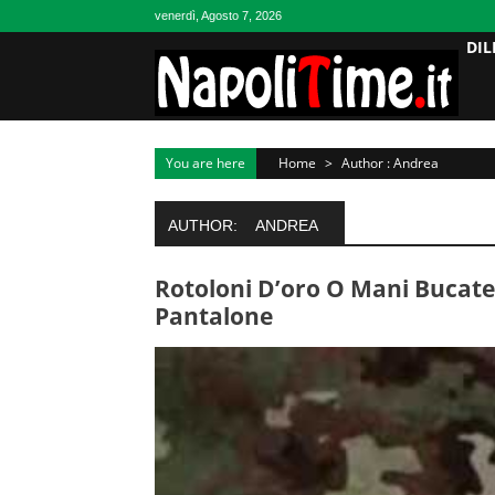
Skip
venerdì, Agosto 7, 2026
to
DIL
content
You are here
Home
>
Author : Andrea
AUTHOR:
ANDREA
Rotoloni D’oro O Mani Bucate
Pantalone