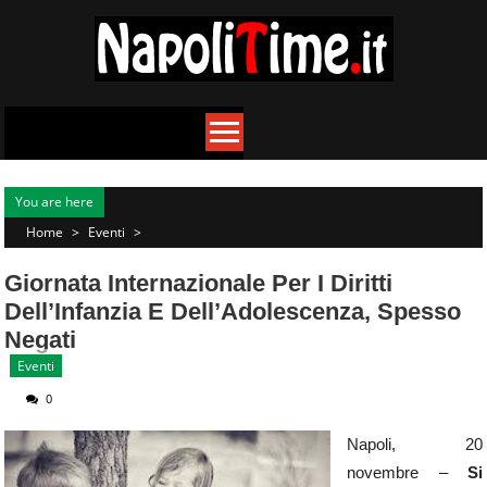
Skip
to
content
You are here
Home
>
Eventi
>
Giornata Internazionale Per I Diritti
Dell’Infanzia E Dell’Adolescenza, Spesso
Negati
Eventi
0
Napoli, 20
novembre –
Si