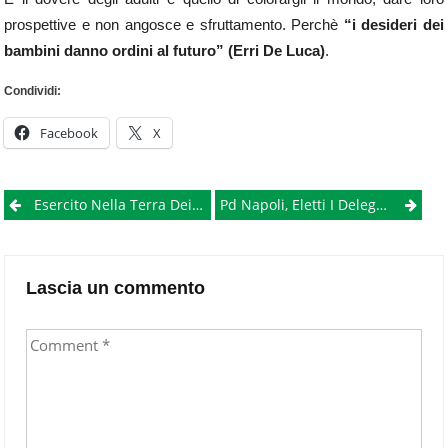
prospettive e non angosce e sfruttamento. Perchè
“i desideri dei
bambini danno ordini al futuro” (
Erri De Luca)
.
Condividi:
Facebook
X
Post
Esercito Nella Terra Dei Fuochi, Sì Del Governo, Perplessità Tra I Comitati
Pd Napoli, Eletti I Delegati Alla Convenzione Nazionale
navigation
Lascia un commento