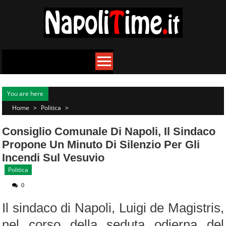
Skip
to
content
You are here
Home
>
Politica
>
Consiglio Comunale Di Napoli, Il Sindaco
Propone Un Minuto Di Silenzio Per Gli
Incendi Sul Vesuvio
Politica
0
Il sindaco di Napoli, Luigi de Magistris,
nel corso della seduta odierna del