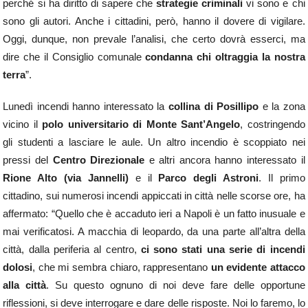
perché si ha diritto di sapere che
strategie criminali
vi sono e chi
sono gli autori. Anche i cittadini, però, hanno il dovere di vigilare.
Oggi, dunque, non prevale l’analisi, che certo dovrà esserci, ma
dire che il Consiglio comunale
condanna chi oltraggia la nostra
terra
”.
Lunedì incendi hanno interessato la
collina di Posillipo
e la zona
vicino il
polo universitario di Monte Sant’Angelo
, costringendo
gli studenti a lasciare le aule. Un altro incendio è scoppiato nei
pressi del
Centro Direzionale
e altri ancora hanno interessato il
Rione Alto (via Jannelli)
e il
Parco degli Astroni
. Il primo
cittadino, sui numerosi incendi appiccati in città nelle scorse ore, ha
affermato: “Quello che è accaduto ieri a Napoli è un fatto inusuale e
mai verificatosi. A macchia di leopardo, da una parte all’altra della
città, dalla periferia al centro,
ci sono stati una serie di incendi
dolosi
, che mi sembra chiaro, rappresentano
un evidente attacco
alla città
. Su questo ognuno di noi deve fare delle opportune
riflessioni, si deve interrogare e dare delle risposte. Noi lo faremo, lo