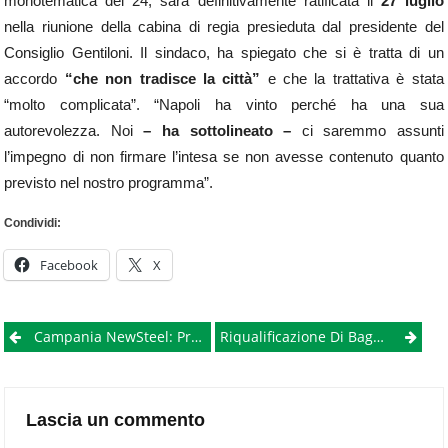
monotematica del 24, sarà definitivamente ratificata il
27 luglio
nella riunione della cabina di regia presieduta dal presidente del
Consiglio Gentiloni. Il sindaco, ha spiegato che si è tratta di un
accordo
“che non tradisce la città”
e che la trattativa è stata
“molto complicata”. “Napoli ha vinto perché ha una sua
autorevolezza. Noi
– ha sottolineato –
ci saremmo assunti
l’impegno di non firmare l’intesa se non avesse contenuto quanto
previsto nel nostro programma”.
Condividi:
Facebook
X
Post
Campania NewSteel: Primo Incubatore Del Mezzogiorno Certificato Dal MISE
Riqualificazione Di Bagnoli: Governo, Regione E Comune Firmano L’accordo
navigation
Lascia un commento