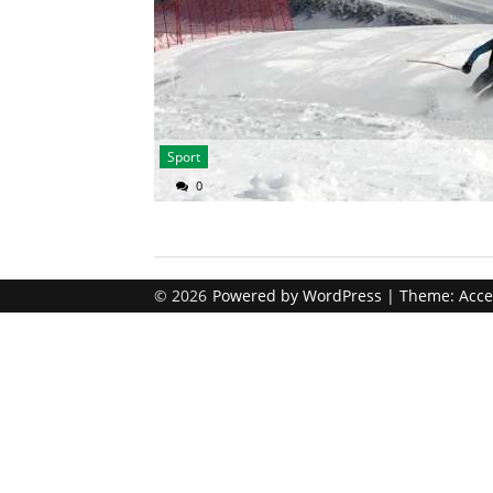
Sport
0
© 2026
Powered by
WordPress
| Theme:
Acce