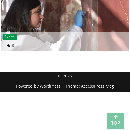
Eventi
0
© 2026
Powered by
WordPress
| Theme:
AccessPress Mag
TOP