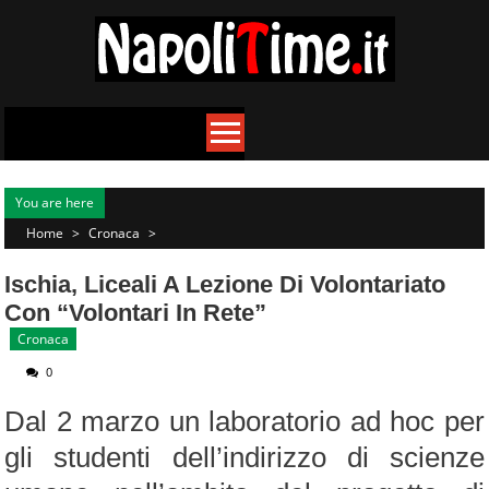
Skip
to
content
You are here
Home
>
Cronaca
>
Ischia, Liceali A Lezione Di Volontariato
Con “Volontari In Rete”
Cronaca
0
Dal 2 marzo un laboratorio ad hoc per
gli studenti dell’indirizzo di scienze