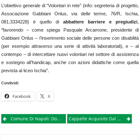
L’obiettivo generale di “Volontari in rete” (info: segreteria di progetto,
Associazione Gabbiani Onlus, via delle terme, 76/R, Ischia,
081.3334228) è quello di
abbattere barriere e pregiudizi
,
“favorendo – come spiega Pasquale Arcamone, presidente di
Gabbiani Onlus – l’inserimento sociale delle persone con disabilità
(per esempio attraverso una serie di attività laboratoriali), e – al
contempo – di intercettare nuovi volontari nel settore di assistenza
e sostegno all’handicap, anche con azioni didattiche come quella
prevista al liceo Ischia”.
Condividi:
Facebook
X
Post
Comune Di Napoli: Domani Presentazione “Consulta Degli Immigrati” Con De Magistris E Gaeta
Cappelle Acquisite Dal Comune, Il Comitato Degli Ex Proprietari: “Grazie Ai Consiglieri Che Ci Riconoscono Parte Lesa”
navigation