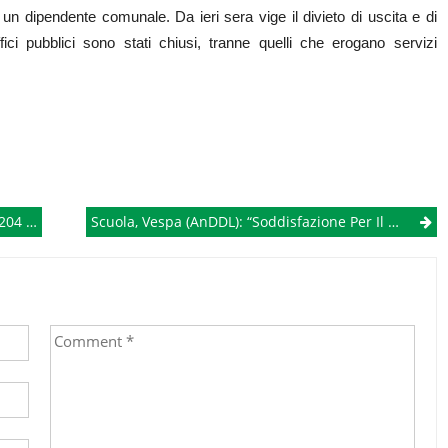
e un dipendente comunale. Da ieri sera vige il divieto di uscita e di
ffici pubblici sono stati chiusi, tranne quelli che erogano servizi
ttime
Scuola, Vespa (AnDDL): “Soddisfazione Per Il Parere Del CSPI. Ora Conte Ascolti Il Presidente Della Repubblica”