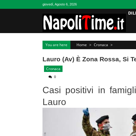
Skip
giovedì, Agosto 6, 2026
to
DIL
content
You are here
Home
>
Cronaca
>
Lauro (Av) È Zona Rossa, Si 
Cronaca
0
Casi positivi in fami
Lauro