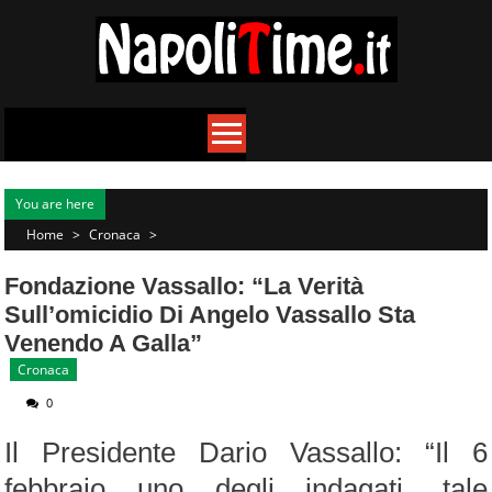
Skip
to
content
You are here
Home
>
Cronaca
>
Fondazione Vassallo: “La Verità
Sull’omicidio Di Angelo Vassallo Sta
Venendo A Galla”
Cronaca
0
Il Presidente Dario Vassallo: “Il 6
febbraio uno degli indagati, tale