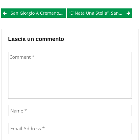
Post
San Giorgio A Cremano, Storia Dell’Arma Dei Carabinieri Raccontata Attraverso Le Proprie Battaglie
“E’ Nata Una Stella”, San Giorgio A Cremano Celebra Il Compleanno Di Massimo Troisi
navigation
Lascia un commento