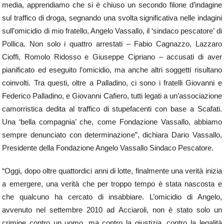
media, apprendiamo che si è chiuso un secondo filone d’indagine
sul traffico di droga, segnando una svolta significativa nelle indagini
sull’omicidio di mio fratello, Angelo Vassallo, il ‘sindaco pescatore’ di
Pollica. Non solo i quattro arrestati – Fabio Cagnazzo, Lazzaro
Cioffi, Romolo Ridosso e Giuseppe Cipriano – accusati di aver
pianificato ed eseguito l’omicidio, ma anche altri soggetti risultano
coinvolti. Tra questi, oltre a Palladino, ci sono i fratelli Giovanni e
Federico Palladino, e Giovanni Cafiero, tutti legati a un’associazione
camorristica dedita al traffico di stupefacenti con base a Scafati.
Una ‘bella compagnia’ che, come Fondazione Vassallo, abbiamo
sempre denunciato con determinazione”, dichiara Dario Vassallo,
Presidente della Fondazione Angelo Vassallo Sindaco Pescatore.
“Oggi, dopo oltre quattordici anni di lotte, finalmente una verità inizia
a emergere, una verità che per troppo tempo è stata nascosta e
che qualcuno ha cercato di insabbiare. L’omicidio di Angelo,
avvenuto nel settembre 2010 ad Acciaroli, non è stato solo un
crimine contro un uomo, ma contro la giustizia, contro la legalità