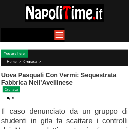
Skip
to
content
You are here
Home
>
Cronaca
>
Uova Pasquali Con Vermi: Sequestrata
Fabbrica Nell’Avellinese
Cronaca
0
Il caso denunciato da un gruppo di
studenti in gita fa scattare i controlli