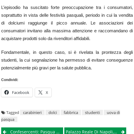
L’episodio ha suscitato forte preoccupazione tra i consumatori,
soprattutto in vista delle festività pasquali, periodo in cui la vendita
di dolciumi raggiunge il picco annuale. Le associazioni dei
consumatori invitano alla massima attenzione e raccomandano di
acquistare prodotti solo da rivenditori affidabili.
Fondamentale, in questo caso, si è rivelata la prontezza degli
studenti, la cui segnalazione ha permesso di evitare conseguenze
potenzialmente più gravi per la salute pubblica.
Condividi:
Facebook
X
Tagged
carabinieri
dolci
fabbrica
studenti
uova di
pasqua
Post
Confesercenti: Pasqua 2026, Attesi 400mila Turisti A Napoli
Palazzo Reale Di Napoli, Riapre Il Giardino Romantico