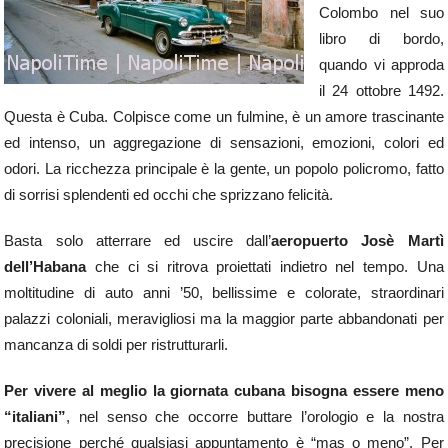
Colombo nel suo
libro di bordo,
quando vi approda
il 24 ottobre 1492.
Questa è Cuba. Colpisce come un fulmine, è un amore trascinante
ed intenso, un aggregazione di sensazioni, emozioni, colori ed
odori. La ricchezza principale è la gente, un popolo policromo, fatto
di sorrisi splendenti ed occhi che sprizzano felicità.
Basta solo atterrare ed uscire dall’
aeropuerto Josè Martì
dell’Habana
che ci si ritrova proiettati indietro nel tempo. Una
moltitudine di auto anni ’50, bellissime e colorate, straordinari
palazzi coloniali, meravigliosi ma la maggior parte abbandonati per
mancanza di soldi per ristrutturarli.
Per vivere al meglio la giornata cubana bisogna essere meno
“italiani”
, nel senso che occorre buttare l’orologio e la nostra
precisione perché qualsiasi appuntamento è “mas o meno”. Per