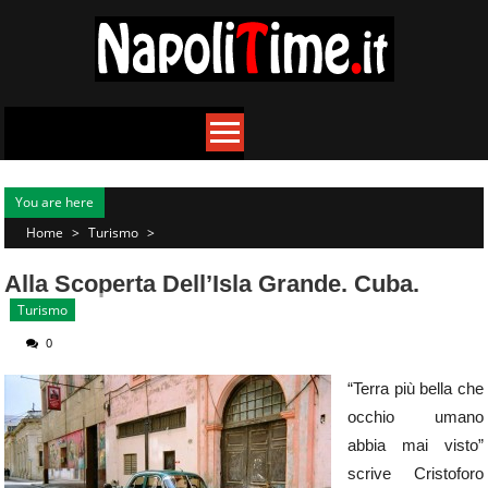
Skip
to
content
You are here
Home
>
Turismo
>
Alla Scoperta Dell’Isla Grande. Cuba.
Turismo
0
“Terra più bella che
occhio umano
abbia mai visto”
scrive Cristoforo