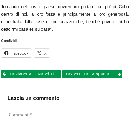
Tornando nel nostro paese dovremmo portarci un po’ di Cuba
dentro di noi, la loro forza e principalmente la loro generosità,
dimostrata dalla frase di un ragazzo che, benchè povero mi ha
detto “mi casa es su casa”.
Condividi:
Facebook
X
Post
La Vignetta Di NapoliTime: “Obama Bis”
Trasporti. La Campania In Ginocchio Per I Tagli In Bilancio.
navigation
Lascia un commento