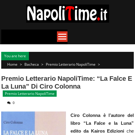
Skip
to
content
You are here
Home
>
Bacheca
>
Premio Letterario NapoliTime
>
Premio Letterario NapoliTime: “La Falce E
La Luna” Di Ciro Colonna
Premio Letterario NapoliTime
0
Ciro Colonna è l’autore del
libro “La Falce e la Luna”
edito da Kairos Edizioni
che