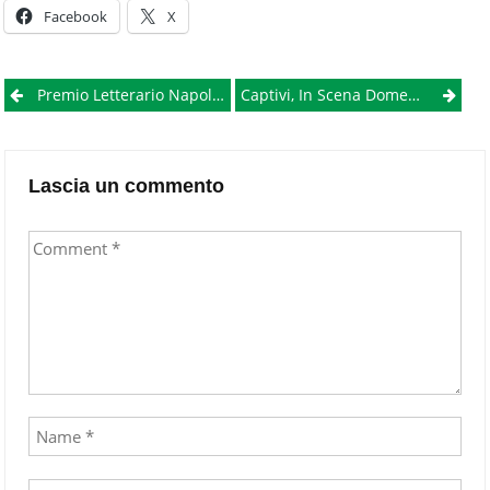
Facebook
X
Post
Premio Letterario NapoliTime: “Scivolare Via Come Il Vento” Di Fabio Massa, Scrittore, Attore E Regista
Captivi, In Scena Domenica Al Pio Monte Della Misericordia
navigation
Lascia un commento