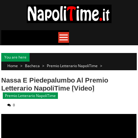
Skip
to
content
You are here
Home
>
Bacheca
>
Premio Letterario NapoliTime
>
Nassa E Piedepalumbo Al Premio
Letterario NapoliTime [Video]
Premio Letterario NapoliTime
0