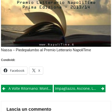
Nassa – Piedepalumbo al Premio Letterario NapoliTime
Condividi:
Facebook
X
Post
A Volte Ritornano: Montemarano Alla Guida Dell’Arsan E La Sanità In Campania Fa Un Salto Nel Passato
Impagliazzo, Ascione, Lubrano Al Premio Letterario NapoliTime [Video]
navigation
Lascia un commento