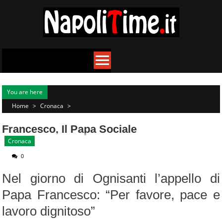
Skip
to
content
You are here
Home
>
Cronaca
>
Francesco, Il Papa Sociale
Cronaca
0
Nel giorno di Ognisanti l’appello di
Papa Francesco: “Per favore, pace e
lavoro dignitoso”