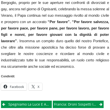
Bergoglio, proprio per le sue aperture nei confronti di divorziati e
gay, ancora nel giorno di Ognisanti, celebrando la messa solenne al
Verano, il Papa continua nel suo messaggio rivolto al mondo civile
e prospero con un accorato
“Per favore”. “Per favore salvezza,
per favore pace, per favore pane, per favore lavoro, per favore
figli e nonni, per favore giovani con la dignità di poter
lavorare”
. Insomma un compito duro quello del nostro Pontefice,
che oltre alla missione apostolica ha deciso forse di provare a
svegliare le nostre coscienze e ricordare al mondo civile e
industrializzato tutte le sue responsabilità, un ruolo certo religioso
ma sicuramente anche sociale ed economico.
Condividi:
Facebook
X
Post
Spegniamo La Luce E Accendiamo I Sensi: È Un Invito A Cena, Al Buio
Francia: Droni Sospetti In Volo Sulle Centrali Atomiche