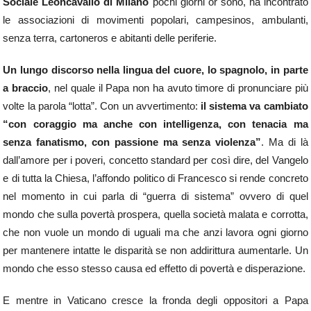
Sociale Leoncavallo di Milano
pochi giorni or sono, ha incontrato
le associazioni di movimenti popolari, campesinos, ambulanti,
senza terra, cartoneros e abitanti delle periferie.
Un lungo discorso nella lingua del cuore, lo spagnolo, in parte
a braccio
, nel quale il Papa non ha avuto timore di pronunciare più
volte la parola “lotta”. Con un avvertimento:
il sistema va cambiato
“con coraggio ma anche con intelligenza, con tenacia ma
senza fanatismo, con passione ma senza violenza”
. Ma di là
dall’amore per i poveri, concetto standard per così dire, del Vangelo
e di tutta la Chiesa, l’affondo politico di Francesco si rende concreto
nel momento in cui parla di “guerra di sistema” ovvero di quel
mondo che sulla povertà prospera, quella società malata e corrotta,
che non vuole un mondo di uguali ma che anzi lavora ogni giorno
per mantenere intatte le disparità se non addirittura aumentarle. Un
mondo che esso stesso causa ed effetto di povertà e disperazione.
E mentre in Vaticano cresce la fronda degli oppositori a Papa