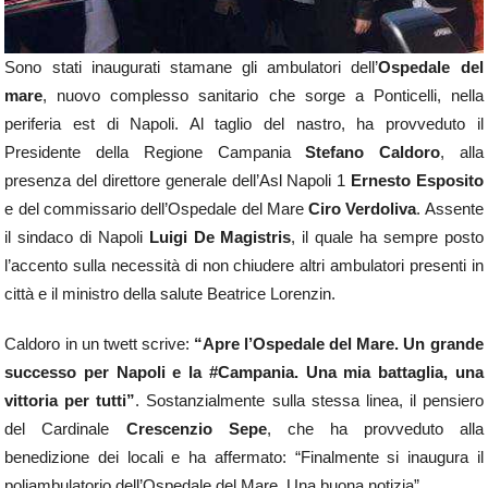
Sono stati inaugurati stamane gli ambulatori dell’
Ospedale del
mare
, nuovo complesso sanitario che sorge a Ponticelli, nella
periferia est di Napoli. Al taglio del nastro, ha provveduto il
Presidente della Regione Campania
Stefano Caldoro
, alla
presenza del direttore generale dell’Asl Napoli 1
Ernesto Esposito
e del commissario dell’Ospedale del Mare
Ciro Verdoliva
. Assente
il sindaco di Napoli
Luigi De Magistris
, il quale ha sempre posto
l’accento sulla necessità di non chiudere altri ambulatori presenti in
città e il ministro della salute Beatrice Lorenzin.
Caldoro in un twett scrive:
“Apre l’Ospedale del Mare. Un grande
successo per Napoli e la #Campania. Una mia battaglia, una
vittoria per tutti”
. Sostanzialmente sulla stessa linea, il pensiero
del Cardinale
Crescenzio Sepe
, che ha provveduto alla
benedizione dei locali e ha affermato: “Finalmente si inaugura il
poliambulatorio dell’Ospedale del Mare. Una buona notizia”.