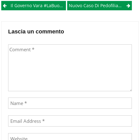
Post
Il Governo Vara #laBuonaScuola E Su Facebook Si Scatena La Protesta Dei Precari
Nuovo Caso Di Pedofilia A Napoli, Offre Soldi Ad Un 14enne In Cambio Di Sesso
navigation
Lascia un commento