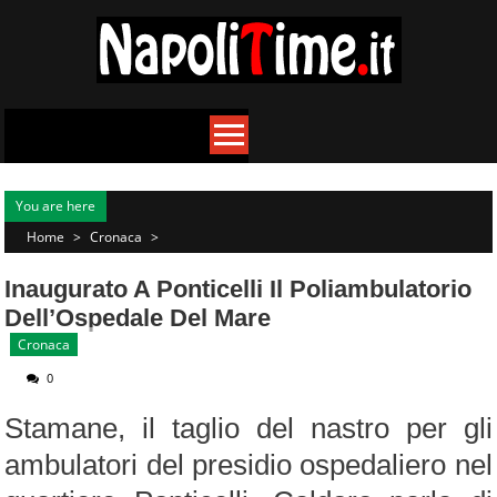
Skip
to
content
You are here
Home
>
Cronaca
>
Inaugurato A Ponticelli Il Poliambulatorio
Dell’Ospedale Del Mare
Cronaca
0
Stamane, il taglio del nastro per gli
ambulatori del presidio ospedaliero nel