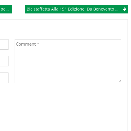
furiati
Bicistaffetta Alla 15^ Edizione: Da Benevento A Brindisi In Bicicletta