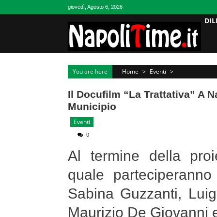
Skip
giovedì, Agosto 6, 2026
to
DIL
content
You are here
Home
>
Eventi
>
Il Docufilm “La Trattativa” A N
Municipio
Eventi
0
Al termine della proi
quale parteciperanno 
Sabina Guzzanti, Luig
Maurizio De Giovanni e