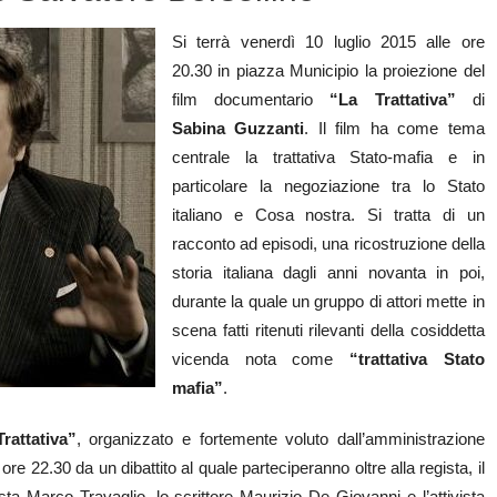
Si terrà venerdì 10 luglio 2015 alle ore
20.30 in piazza Municipio la proiezione del
film documentario
“La Trattativa”
di
Sabina Guzzanti
. Il film ha come tema
centrale la trattativa Stato-mafia e in
particolare la negoziazione tra lo Stato
italiano e Cosa nostra. Si tratta di un
racconto ad episodi, una ricostruzione della
storia italiana dagli anni novanta in poi,
durante la quale un gruppo di attori mette in
scena fatti ritenuti rilevanti della cosiddetta
vicenda nota come
“trattativa Stato
mafia”
.
rattativa”
, organizzato e fortemente voluto dall’amministrazione
re 22.30 da un dibattito al quale parteciperanno oltre alla regista, il
ista Marco Travaglio, lo scrittore Maurizio De Giovanni e l’attivista