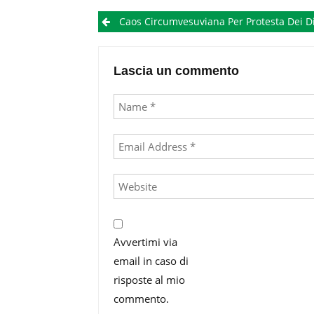
Post
Caos Circumvesuviana Per Protesta Dei Dipendenti: Partenze In Ritardo, Treni Soppressi, Viaggiatori In
navigation
Lascia un commento
Avvertimi via
email in caso di
risposte al mio
commento.