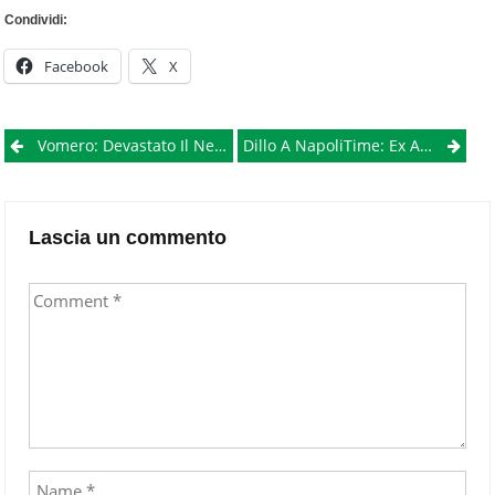
Condividi:
Facebook
X
Post
Vomero: Devastato Il Negozio Di Enzo Perrotta, Sospetto Di Un’intimidazione Per Attività Antiracket E Contro Il Caro Fitti
Dillo A NapoliTime: Ex Alunne Del Liceo Gentileschi In Difesa Della Loro Scuola
navigation
Lascia un commento