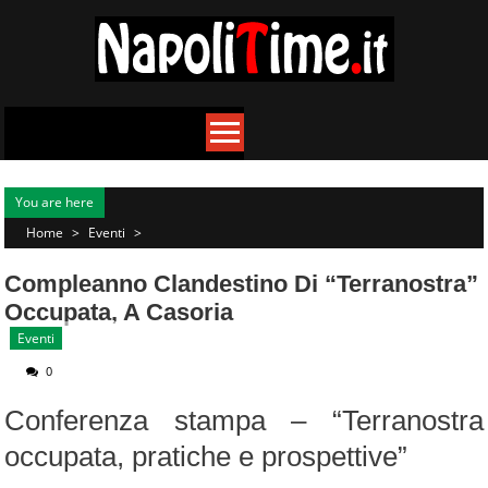
Skip
to
content
You are here
Home
>
Eventi
>
Compleanno Clandestino Di “Terranostra”
Occupata, A Casoria
Eventi
0
Conferenza stampa – “Terranostra
occupata, pratiche e prospettive”