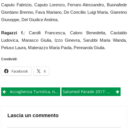
Caputo Fabrizio, Caputo Lorenzo, Ferraro Alessandro, Buonafede
Giordano Brenno, Fava Mariano, De Conciliis Luigi Maria, Giannino
Giuseppe, Del Giudice Andrea.
Ragazzi f.
: Carolli Francesca, Caloro Benedetta, Castaldo
Ludovica, Marasco Giulia, Izzo Ginevra, Sarubbi Maria Wanda,
Peluso Laura, Materazzo Maria Paola, Pennarola Giulia.
Condividi:
Facebook
X
Post
Accoglienza Turistica, Ischia Chiama La Città Metropolitana
Salumed Parade 2017: Minori Patria Dei Salumi Di Qualità
navigation
Lascia un commento