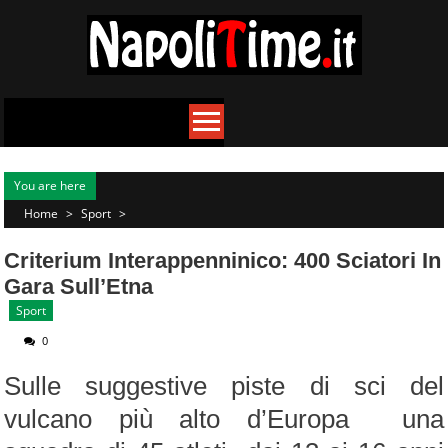
Skip
to
content
You are here
Home
>
Sport
>
Criterium Interappenninico: 400 Sciatori In
Gara Sull’Etna
Sport
0
Sulle suggestive piste di sci del
vulcano più alto d’Europa una