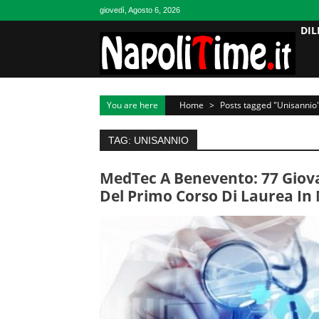
Skip
giovedì, Agosto 6, 2026
to
DIL
content
You are here
Home
>
Posts tagged "Unisannio
TAG: UNISANNIO
MedTec A Benevento: 77 Giova
Del Primo Corso Di Laurea In 