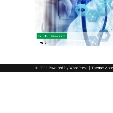
Scuola E Università
0
© 2026
Powered by
WordPress
| Theme:
Acce