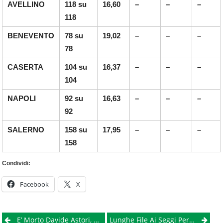
AVELLINO
118 su
16,60
–
–
–
118
BENEVENTO
78 su
19,02
–
–
–
78
CASERTA
104 su
16,37
–
–
–
104
NAPOLI
92 su
16,63
–
–
–
92
SALERNO
158 su
17,95
–
–
–
158
Condividi:
Facebook
X
Post
E’ Morto Davide Astori, Capitano Della Fiorentina. Il Mondo Dello Sport Si Ferma
Lunghe File Ai Seggi Per Il Tagliando Antifrode. Due Elettori Denunciati Per Aver Fotografato Il Voto