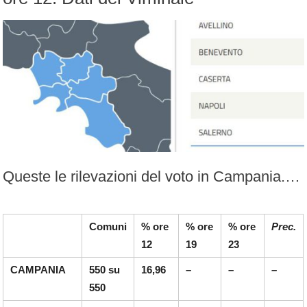
Queste le rilevazioni del voto in Campania. Si registra un’affluenza media inferiore al dato nazionale del 19,38%. In particolare a Napoli si registra il dato più basso pari al
Comuni
% ore
% ore
% ore
Prec.
12
19
23
CAMPANIA
550 su
16,96
–
–
–
550