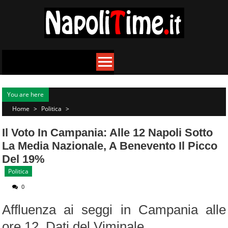
Skip
to
content
You are here
Home
>
Politica
>
Il Voto In Campania: Alle 12 Napoli Sotto
La Media Nazionale, A Benevento Il Picco
Del 19%
Politica
0
Affluenza ai seggi in Campania alle
ore 12. Dati del Viminale