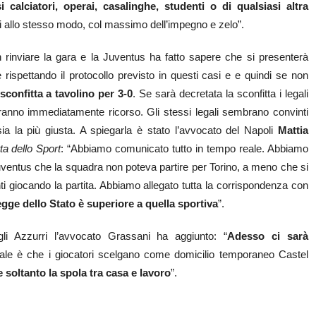
calciatori, operai, casalinghe, studenti o di qualsiasi altra
utti allo stesso modo, col massimo dell’impegno e zelo”.
rinviare la gara e la Juventus ha fatto sapere che si presenterà
rispettando il protocollo previsto in questi casi e e quindi se non
sconfitta a tavolino per 3-0
. Se sarà decretata la sconfitta i legali
eranno immediatamente ricorso. Gli stessi legali sembrano convinti
a la più giusta. A spiegarla è stato l’avvocato del Napoli
Mattia
a dello Sport
: “Abbiamo comunicato tutto in tempo reale. Abbiamo
uventus che la squadra non poteva partire per Torino, a meno che si
i giocando la partita. Abbiamo allegato tutta la corrispondenza con
egge dello Stato è superiore a quella sportiva
”.
 gli Azzurri l’avvocato Grassani ha aggiunto: “
Adesso ci sarà
rale è che i giocatori scelgano come domicilio temporaneo Castel
e soltanto la spola tra casa e lavoro
”.