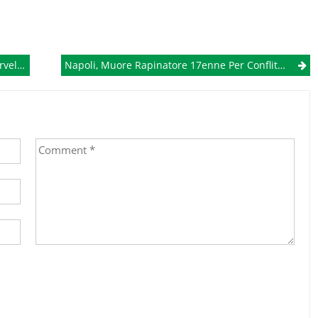
l 79 D.C.
Napoli, Muore Rapinatore 17enne Per Conflitto A Fuoco Con Polizia