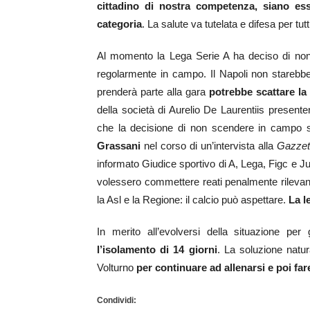
cittadino di nostra competenza, siano essi 
categoria
. La salute va tutelata e difesa per t
Al momento la Lega Serie A ha deciso di non 
regolarmente in campo. Il Napoli non starebbe 
prenderà parte alla gara
potrebbe scattare la 
della società di Aurelio De Laurentiis present
che la decisione di non scendere in campo si
Grassani
nel corso di un’intervista alla
Gazzett
informato Giudice sportivo di A, Lega, Figc e J
volessero commettere reati penalmente rilevant
la Asl e la Regione: il calcio può aspettare.
La l
In merito all’evolversi della situazione per
l’isolamento di 14 giorni
. La soluzione natu
Volturno
per continuare ad allenarsi e poi far
Condividi: