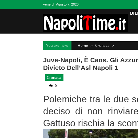
Skip
venerdì, Agosto 7, 2026
to
DIL
content
You are here
Home
>
Cronaca
>
Juve-Napoli, È Caos. Gli Azzu
Divieto Dell’Asl Napoli 1
Cronaca
0
Polemiche tra le due s
deciso di non rinviar
Gattuso rischia la sconf