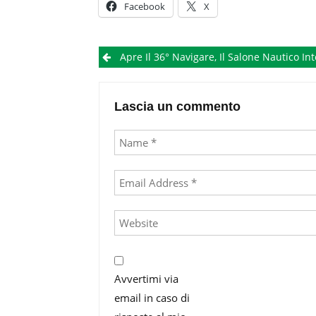
Facebook
X
Post
Apre Il 36° Navigare, Il Salone Nautico Internazionale Di Napoli Al Molo
navigation
Lascia un commento
Avvertimi via
email in caso di