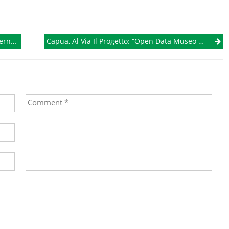
 Luise
Capua, Al Via Il Progetto: “Open Data Museo Campano”