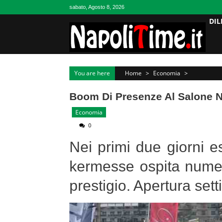
Skip
sabato, Agosto 8, 2026
to
DIL
content
You are here
Home
>
Economia
>
Boom Di Presenze Al Salone Na
Economia
0
Nei primi due giorni esp
kermesse ospita numeros
prestigio. Apertura set