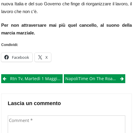
nuova Italia e del suo Governo che finge di riorganizzare il lavoro, il
lavoro che non c’è.
Per non attraversare mai più quel cancello, al suono della
marcia marziale.
Condividi:
Facebook
X
Post
Rtn Tv, Martedì 1 Maggio: Nuova Puntata Della Trasmissione “Filo Diretto”
NapoliTime On The Road: Primo Maggio 2012.
navigation
Lascia un commento