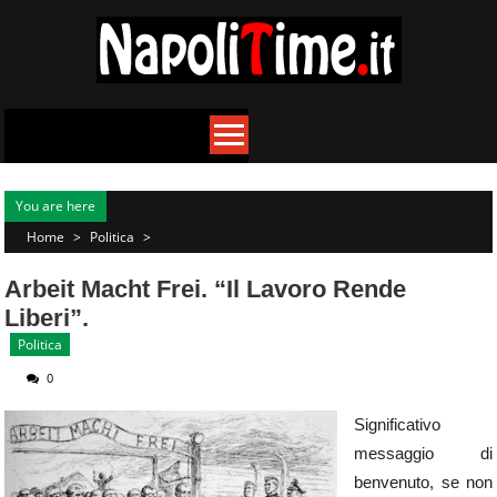
Skip
to
content
You are here
Home
>
Politica
>
Arbeit Macht Frei. “Il Lavoro Rende
Liberi”.
Politica
0
Significativo
messaggio di
benvenuto, se non