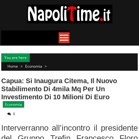
Skip
to
content
You are here
Home
>
Economia
>
Capua: Si Inaugura Citema, Il Nuovo
Stabilimento Di 4mila Mq Per Un
Investimento Di 10 Milioni Di Euro
Economia
0
Interverranno all’incontro il presidente
del Gruppo Trefin Francesco Floro