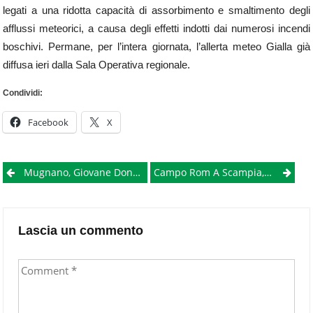
legati a una ridotta capacità di assorbimento e smaltimento degli
afflussi meteorici, a causa degli effetti indotti dai numerosi incendi
boschivi. Permane, per l’intera giornata, l’allerta meteo Gialla già
diffusa ieri dalla Sala Operativa regionale.
Condividi:
Facebook
X
Post
Mugnano, Giovane Donna Muore Trascinata Dall’auto Dopo Una Lite Con L’ex
Campo Rom A Scampia, Gaeta: “basta Agitare Le Piazze, La Situazione Dei Rom È Sotto Controllo”
navigation
Lascia un commento