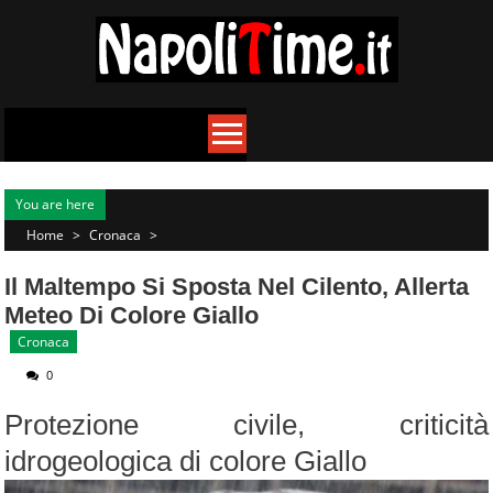
Skip
to
content
You are here
Home
>
Cronaca
>
Il Maltempo Si Sposta Nel Cilento, Allerta
Meteo Di Colore Giallo
Cronaca
0
Protezione civile, criticità
idrogeologica di colore Giallo