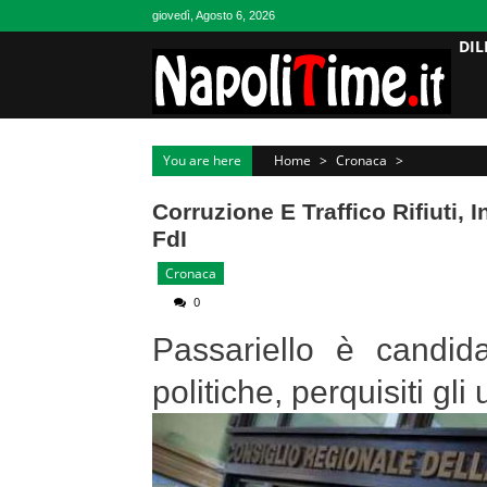
Skip
giovedì, Agosto 6, 2026
to
DIL
content
You are here
Home
>
Cronaca
>
Corruzione E Traffico Rifiuti,
FdI
Cronaca
0
Passariello è candid
politiche, perquisiti gli 