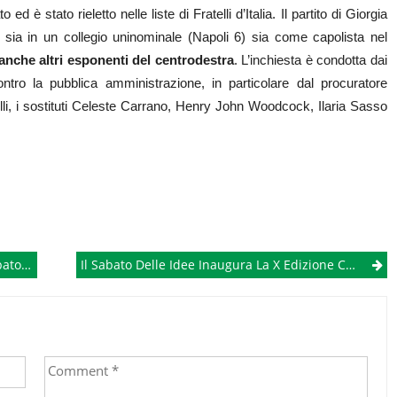
 ed è stato rieletto nelle liste di Fratelli d’Italia. Il partito di Giorgia
, sia in un collegio uninominale (Napoli 6) sia come capolista nel
 anche altri esponenti del centrodestra
. L’inchiesta è condotta dai
ntro la pubblica amministrazione, in particolare dal procuratore
lli, i sostituti Celeste Carrano, Henry John Woodcock, Ilaria Sasso
enica
Il Sabato Delle Idee Inaugura La X Edizione Con “cervelli Rimasti All’estero E Cervelli Rientrati In Italia”