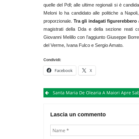
quelle del Pdl; alle ultime regionali si è candidato
Meloni lo ha candidato alle politiche a Napoli
proporzionale.
Tra gli indagati figurerebbero
magistrati della Dda e della sezione reati co
Giovanni Melillo con l’aggiunto Giuseppe Borre
del Verme, Ivana Fulco e Sergio Amato.
Condividi:
Facebook
X
Post
Santa Maria De Olearia A Maiori Apre Sabato E Dom
navigation
Lascia un commento