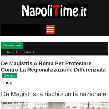
Skip
to
content
You are here
Home
>
Cronaca
>
De Magistris A Roma Per Protestare
Contro La Regionalizzazione Differenziata
Cronaca
0
De Magistris, a rischio unità nazionale