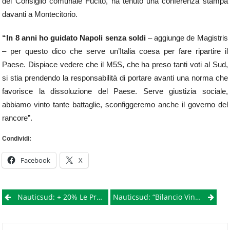
del Consiglio comunale Fucito, ha tenuto una conferenza stampa
davanti a Montecitorio.
“In 8 anni ho guidato Napoli senza soldi
– aggiunge de Magistris
– per questo dico che serve un’Italia coesa per fare ripartire il
Paese. Dispiace vedere che il M5S, che ha preso tanti voti al Sud,
si stia prendendo la responsabilità di portare avanti una norma che
favorisce la dissoluzione del Paese. Serve giustizia sociale,
abbiamo vinto tante battaglie, sconfiggeremo anche il governo del
rancore”.
Condividi:
Facebook
X
Post
Nauticsud: + 20% Le Presenze Nel Weekend Di Apertura
Nauticsud: “Bilancio Vincente, Ora Andiamo A Mare”
navigation