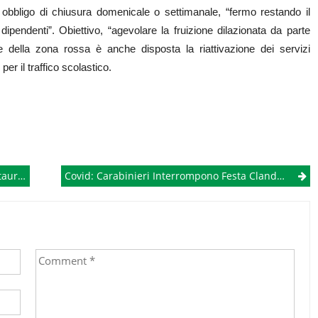
obbligo di chiusura domenicale o settimanale, “fermo restando il
 dipendenti”. Obiettivo, “agevolare la fruizione dilazionata da parte
ine della zona rossa è anche disposta la riattivazione dei servizi
er il traffico scolastico.
ioteca
Covid: Carabinieri Interrompono Festa Clandestina In B&B A Napoli