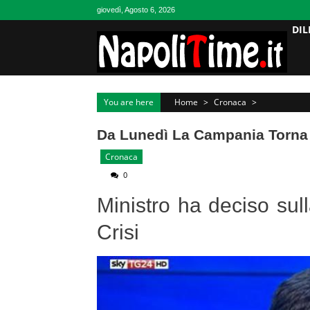
Skip
giovedì, Agosto 6, 2026
to
DIL
content
You are here
Home
>
Cronaca
>
Da Lunedì La Campania Torna
Cronaca
0
Ministro ha deciso sull
Crisi