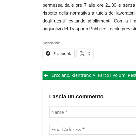
permessa dalle ore 7 alle ore 21,30 e senza 
rispetto della normativa a tutela dei lavoratori
degli utenti” evitando affollamenti. Con la f
aggiuntivi del Trasporto Pubblico Locale previsti p
Condividi:
Facebook
X
Post
Ercolano, Rientrano Al Parco I Volumi Restaurati Dalla Bibl
navigation
Lascia un commento