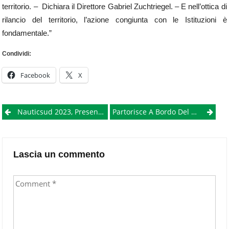
territorio. – Dichiara il Direttore Gabriel Zuchtriegel. – E nell’ottica di
rilancio del territorio, l’azione congiunta con le Istituzioni è
fondamentale.”
Condividi:
Facebook
X
Post
Nauticsud 2023, Presentato 49° Salone Nautico, Manfredi: “Potenzialità Per Napoli”
Partorisce A Bordo Del Traghetto Mentre Si Recava Dal Ginecologo
navigation
Lascia un commento