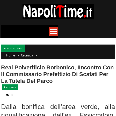
Skip
to
content
You are here
Home
>
Cronaca
>
Real Polverificio Borbonico, IIncontro Con
Il Commissario Prefettizio Di Scafati Per
La Tutela Del Parco
Cronaca
0
Dalla bonifica dell’area verde, alla
riqualificazione dell’ex Essiccatoio,