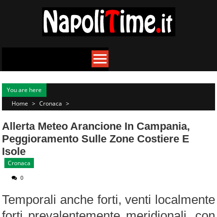
Skip
to
content
You are here
Home
>
Cronaca
>
Allerta Meteo Arancione In Campania,
Peggioramento Sulle Zone Costiere E
Isole
Cronaca
0
Temporali anche forti, venti localmente
forti prevalentemente meridionali, con