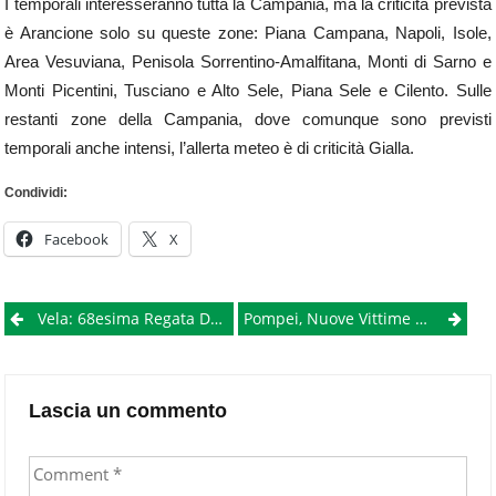
I temporali interesseranno tutta la Campania, ma la criticità prevista
è Arancione solo su queste zone: Piana Campana, Napoli, Isole,
Area Vesuviana, Penisola Sorrentino-Amalfitana, Monti di Sarno e
Monti Picentini, Tusciano e Alto Sele, Piana Sele e Cilento. Sulle
restanti zone della Campania, dove comunque sono previsti
temporali anche intensi, l’allerta meteo è di criticità Gialla.
Condividi:
Facebook
X
Post
Vela: 68esima Regata Dei Tre Golfi, I Vincitori
Pompei, Nuove Vittime Emergono Dallo Scavo Dei Casti Amanti
navigation
Lascia un commento