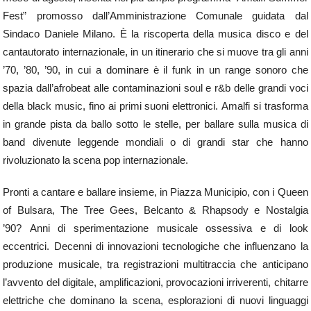
Fest” promosso dall’Amministrazione Comunale guidata dal
Sindaco Daniele Milano. È la riscoperta della musica disco e del
cantautorato internazionale, in un itinerario che si muove tra gli anni
’70, ’80, ’90, in cui a dominare è il funk in un range sonoro che
spazia dall’afrobeat alle contaminazioni soul e r&b delle grandi voci
della black music, fino ai primi suoni elettronici. Amalfi si trasforma
in grande pista da ballo sotto le stelle, per ballare sulla musica di
band divenute leggende mondiali o di grandi star che hanno
rivoluzionato la scena pop internazionale.
Pronti a cantare e ballare insieme, in Piazza Municipio, con i Queen
of Bulsara, The Tree Gees, Belcanto & Rhapsody e Nostalgia
’90? Anni di sperimentazione musicale ossessiva e di look
eccentrici. Decenni di innovazioni tecnologiche che influenzano la
produzione musicale, tra registrazioni multitraccia che anticipano
l’avvento del digitale, amplificazioni, provocazioni irriverenti, chitarre
elettriche che dominano la scena, esplorazioni di nuovi linguaggi