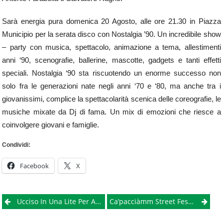
Sarà energia pura domenica 20 Agosto, alle ore 21.30 in Piazza
Municipio per la serata disco con Nostalgia ’90. Un incredibile show
– party con musica, spettacolo, animazione a tema, allestimenti
anni ‘90, scenografie, ballerine, mascotte, gadgets e tanti effetti
speciali. Nostalgia ‘90 sta riscuotendo un enorme successo non
solo fra le generazioni nate negli anni ‘70 e ‘80, ma anche tra i
giovanissimi, complice la spettacolarità scenica delle coreografie, le
musiche mixate da Dj di fama. Un mix di emozioni che riesce a
coinvolgere giovani e famiglie.
Condividi:
Facebook
X
Post
Ucciso In Una Lite Per Aiuto Negato In Cambio Pneumatico
Ca’pacciàmm Street Fest VII Edizione, Nel Centro Storico Di Capaccio Paestum Il Festival Degli Artisti Di Strada
navigation