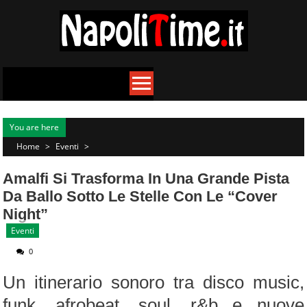
Skip
to
content
You are here
Home
>
Eventi
>
Amalfi Si Trasforma In Una Grande Pista
Da Ballo Sotto Le Stelle Con Le “Cover
Night”
Eventi
0
Un itinerario sonoro tra disco music,
funk, afrobeat, soul, r&b e nuove