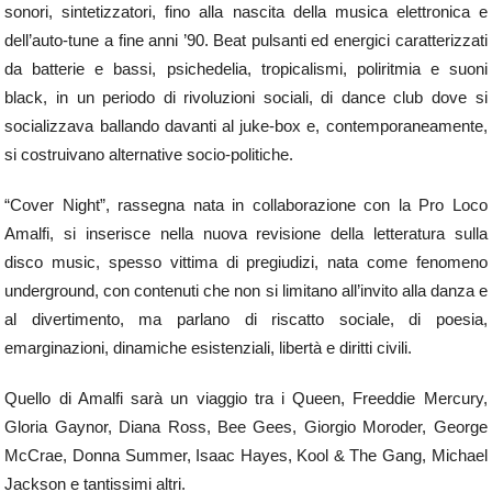
sonori, sintetizzatori, fino alla nascita della musica elettronica e
dell’auto-tune a fine anni ’90. Beat pulsanti ed energici caratterizzati
da batterie e bassi, psichedelia, tropicalismi, poliritmia e suoni
black, in un periodo di rivoluzioni sociali, di dance club dove si
socializzava ballando davanti al juke-box e, contemporaneamente,
si costruivano alternative socio-politiche.
“Cover Night”, rassegna nata in collaborazione con la Pro Loco
Amalfi, si inserisce nella nuova revisione della letteratura sulla
disco music, spesso vittima di pregiudizi, nata come fenomeno
underground, con contenuti che non si limitano all’invito alla danza e
al divertimento, ma parlano di riscatto sociale, di poesia,
emarginazioni, dinamiche esistenziali, libertà e diritti civili.
Quello di Amalfi sarà un viaggio tra i Queen, Freeddie Mercury,
Gloria Gaynor, Diana Ross, Bee Gees, Giorgio Moroder, George
McCrae, Donna Summer, Isaac Hayes, Kool & The Gang, Michael
Jackson e tantissimi altri.