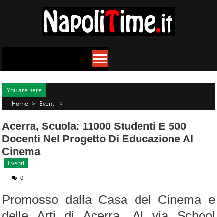
Skip
to
content
You are here
Home
>
Eventi
>
Acerra, Scuola: 11000 Studenti E 500
Docenti Nel Progetto Di Educazione Al
Cinema
Eventi
0
Promosso dalla Casa del Cinema e
delle Arti di Acerra. Al via School