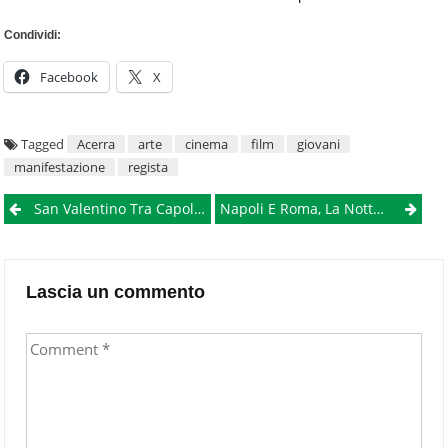
Condividi:
Facebook
X
Tagged
Acerra
arte
cinema
film
giovani
manifestazione
regista
Post
San Valentino Tra Capolavori E Suggestioni: Napoli Celebra L’amore Nei Suoi Musei
Napoli E Roma, La Notte Della Verità: Chi Vince Lancia La Sfida Alle Grandi Del Nord
navigation
Lascia un commento