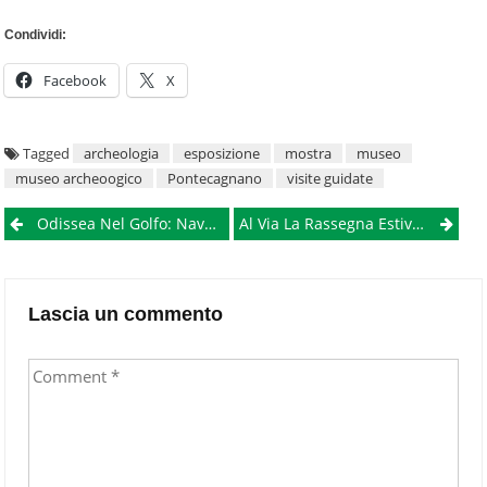
Condividi:
Facebook
X
Tagged
archeologia
esposizione
mostra
museo
museo archeoogico
Pontecagnano
visite guidate
Post
Odissea Nel Golfo: Nave In Avaria, Docenti Affittano Un Gommone Per Non Perdere La Lezione
Al Via La Rassegna Estiva “Le Voci Di Sopra: Suoni E Visioni Dei Musei Nazionali Del Vomero”
navigation
Lascia un commento