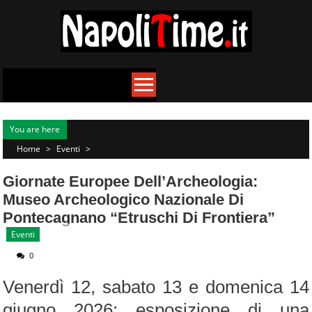
Skip
to
content
You are here
Home
>
Eventi
>
Giornate Europee Dell’Archeologia:
Museo Archeologico Nazionale Di
Pontecagnano “Etruschi Di Frontiera”
Eventi
0
Venerdì 12, sabato 13 e domenica 14
giugno 2026: esposizione di una