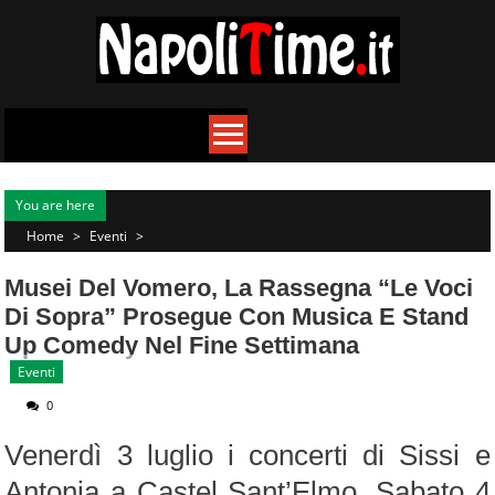
Skip
to
content
You are here
Home
>
Eventi
>
Musei Del Vomero, La Rassegna “Le Voci
Di Sopra” Prosegue Con Musica E Stand
Up Comedy Nel Fine Settimana
Eventi
0
Venerdì 3 luglio i concerti di Sissi e
Antonia a Castel Sant’Elmo. Sabato 4