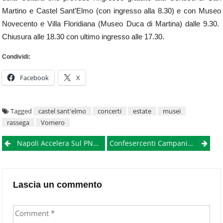
Martino e Castel Sant’Elmo (con ingresso alla 8.30) e con Museo
Novecento e Villa Floridiana (Museo Duca di Martina) dalle 9.30.
Chiusura alle 18.30 con ultimo ingresso alle 17.30.
Condividi:
Facebook
X
Tagged
castel sant'elmo
concerti
estate
musei
rassega
Vomero
Post
Napoli Accelera Sul PNRR: Investito Un Miliardo Di Euro, Cantieri Verso Il Traguardo
Confesercenti Campania, Al Via I Saldi Estivi 2026: Giro D’affari Da 800 Milioni Di Euro
navigation
Lascia un commento