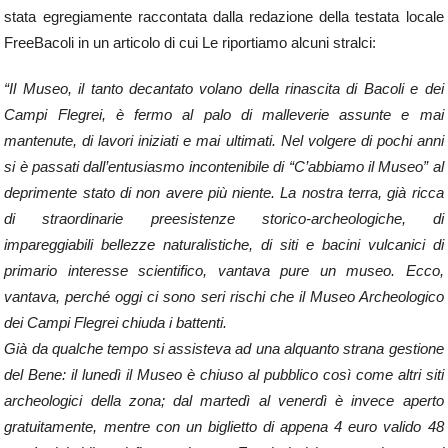
stata egregiamente raccontata dalla redazione della testata locale
FreeBacoli in un articolo di cui Le riportiamo alcuni stralci:
“Il Museo, il tanto decantato volano della rinascita di Bacoli e dei
Campi Flegrei, è fermo al palo di malleverie assunte e mai
mantenute, di lavori iniziati e mai ultimati. Nel volgere di pochi anni
si è passati dall’entusiasmo incontenibile di “C’abbiamo il Museo” al
deprimente stato di non avere più niente. La nostra terra, già ricca
di straordinarie preesistenze storico-archeologiche, di
impareggiabili bellezze naturalistiche, di siti e bacini vulcanici di
primario interesse scientifico, vantava pure un museo. Ecco,
vantava, perché oggi ci sono seri rischi che il Museo Archeologico
dei Campi Flegrei chiuda i battenti.
Già da qualche tempo si assisteva ad una alquanto strana gestione
del Bene: il lunedì il Museo è chiuso al pubblico così come altri siti
archeologici della zona; dal martedì al venerdì è invece aperto
gratuitamente, mentre con un biglietto di appena 4 euro valido 48