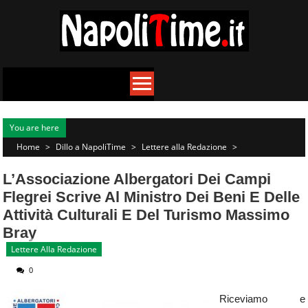
Skip
to
content
You are here
Home
>
Dillo a NapoliTime
>
Lettere alla Redazione
>
L’Associazione Albergatori Dei Campi
Flegrei Scrive Al Ministro Dei Beni E Delle
Attività Culturali E Del Turismo Massimo
Bray
Lettere Alla Redazione
0
Riceviamo e