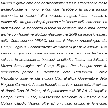
Museo è grave oltre che contraddittoria: queste straordinarie realtà
archeologiche e monumentali, che farebbero la sicura fortuna
economica di qualsiasi altra nazione, vengono infatti snobbate o
trattate alla stregua della più penosa e fatiscente delle baracche. La
motivazione, la mancanza di fondi da destinare alla cultura, cozza
anche con l’unanime giudizio rilasciato nel 2008 da appositi esperti
della Commissione MiBAC, per cui il Museo Archeologico dei
Campi Flegrei fu unanimemente dichiarato “il più bello d’Italia”. Tutti
sappiamo, poi, con quale pompa, con quale cerimonia festosa e
solenne fu presentato ai bacolesi, ai cittadini flegrei, agli italiani, il
Museo Archeologico dei Campi Flegrei. Per l’inaugurazione fu
scomodato perfino il Presidente della Repubblica Giorgio
Napolitano, insieme alla signora Clio, all’allora Governatore della
Regione Campania Antonio Bassolino, al Presidente della Provincia
di Napoli Dino Di Palma, al Soprintendente ai BB.AA. di Napoli e
Pompei Pietro Guzzo, all’Assessore Regionale al Turismo e alla
Cultura Claudio Velardi, oltre ad un nutrito gruppo di funzionari