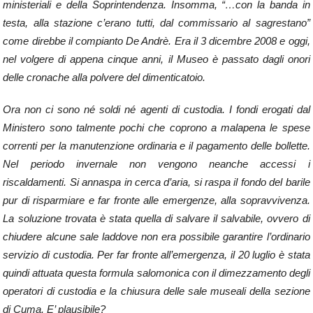
ministeriali e della Soprintendenza. Insomma, “…con la banda in
testa, alla stazione c’erano tutti, dal commissario al sagrestano”
come direbbe il compianto De Andrè. Era il 3 dicembre 2008 e oggi,
nel volgere di appena cinque anni, il Museo è passato dagli onori
delle cronache alla polvere del dimenticatoio.
Ora non ci sono né soldi né agenti di custodia. I fondi erogati dal
Ministero sono talmente pochi che coprono a malapena le spese
correnti per la manutenzione ordinaria e il pagamento delle bollette.
Nel periodo invernale non vengono neanche accessi i
riscaldamenti. Si annaspa in cerca d’aria, si raspa il fondo del barile
pur di risparmiare e far fronte alle emergenze, alla sopravvivenza.
La soluzione trovata è stata quella di salvare il salvabile, ovvero di
chiudere alcune sale laddove non era possibile garantire l’ordinario
servizio di custodia. Per far fronte all’emergenza, il 20 luglio è stata
quindi attuata questa formula salomonica con il dimezzamento degli
operatori di custodia e la chiusura delle sale museali della sezione
di Cuma. E’ plausibile?