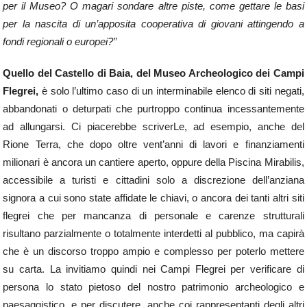
per il Museo? O magari sondare altre piste, come gettare le basi
per la nascita di un’apposita cooperativa di giovani attingendo a
fondi regionali o europei?”
Quello del Castello di Baia, del Museo Archeologico dei Campi
Flegrei,
è solo l’ultimo caso di un interminabile elenco di siti negati,
abbandonati o deturpati che purtroppo continua incessantemente
ad allungarsi. Ci piacerebbe scriverLe, ad esempio, anche del
Rione Terra, che dopo oltre vent’anni di lavori e finanziamenti
milionari è ancora un cantiere aperto, oppure della Piscina Mirabilis,
accessibile a turisti e cittadini solo a discrezione dell’anziana
signora a cui sono state affidate le chiavi, o ancora dei tanti altri siti
flegrei che per mancanza di personale e carenze strutturali
risultano parzialmente o totalmente interdetti al pubblico, ma capirà
che è un discorso troppo ampio e complesso per poterlo mettere
su carta. La invitiamo quindi nei Campi Flegrei per verificare di
persona lo stato pietoso del nostro patrimonio archeologico e
paesaggistico, e per discutere, anche coi rappresentanti degli altri