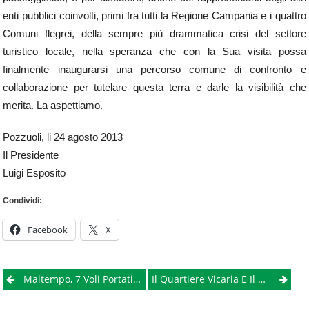
enti pubblici coinvolti, primi fra tutti la Regione Campania e i quattro
Comuni flegrei, della sempre più drammatica crisi del settore
turistico locale, nella speranza che con la Sua visita possa
finalmente inaugurarsi una percorso comune di confronto e
collaborazione per tutelare questa terra e darle la visibilità che
merita. La aspettiamo.
Pozzuoli, li 24 agosto 2013
Il Presidente
Luigi Esposito
Condividi:
Facebook
X
Post
Maltempo, 7 Voli Portati Da Roma A Napoli
Il Quartiere Vicaria E Il Miglio Sacro Della Prostituzione A Napoli
navigation