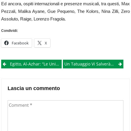
Ed ancora, ospiti internazionali e presenze musicali, tra questi, Max
Pezzali, Malika Ayane, Gue Pequeno, The Kolors, Nina Zilli, Zero
Assoluto, Raige, Lorenzo Fragola.
Condividi:
Facebook
X
Post
Egitto, Al-Azhar: “Le Unioni Omosessuali Sono Un Atto Immorale”
Un Tatuaggio Vi Salverà La Vita: Un Metodo Semplice Ed Economico Contro La Guida In Stato Di Ebbrezza
navigation
Lascia un commento