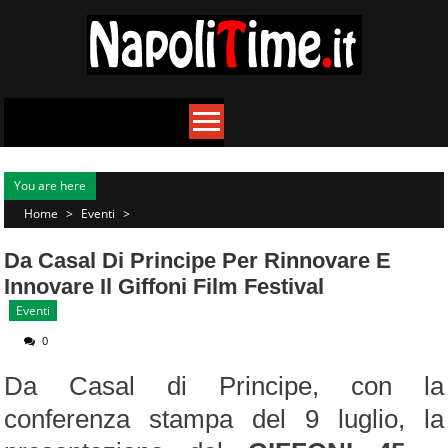
Skip
to
content
You are here
Home
>
Eventi
>
Da Casal Di Principe Per Rinnovare E
Innovare Il Giffoni Film Festival
Eventi
0
Da Casal di Principe, con la
conferenza stampa del 9 luglio, la