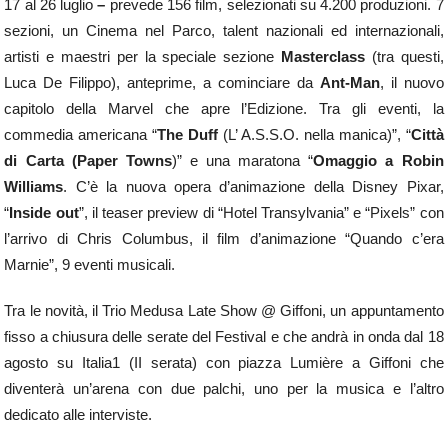
17 al 26 luglio
–
prevede 156 film, selezionati su 4.200 produzioni. 7
sezioni, un Cinema nel Parco, talent nazionali ed internazionali,
artisti e maestri per la speciale sezione
Masterclass
(tra questi,
Luca De Filippo), anteprime, a cominciare da
Ant-Man
, il nuovo
capitolo della Marvel che apre l’Edizione. Tra gli eventi, la
commedia americana “
The Duff
(L’ A.S.S.O. nella manica)”, “
Città
di Carta (Paper Towns
)” e una maratona “
Omaggio a Robin
Williams
. C’è la nuova opera d’animazione della Disney Pixar,
“
Inside out
”, il teaser preview di “Hotel Transylvania” e “Pixels” con
l’arrivo di Chris Columbus, il film d’animazione “Quando c’era
Marnie”, 9 eventi musicali.
Tra le novità, il Trio Medusa Late Show @ Giffoni, un appuntamento
fisso a chiusura delle serate del Festival e che andrà in onda dal 18
agosto su Italia1 (II serata) con piazza Lumière a Giffoni che
diventerà un’arena con due palchi, uno per la musica e l’altro
dedicato alle interviste.