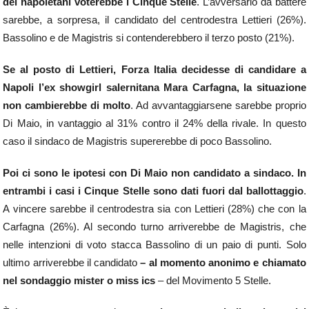
dei napoletani voterebbe i Cinque Stelle
. L’avversario da battere
sarebbe, a sorpresa, il candidato del centrodestra Lettieri (26%).
Bassolino e de Magistris si contenderebbero il terzo posto (21%).
Se al posto di Lettieri, Forza Italia decidesse di candidare a
Napoli l’ex showgirl salernitana Mara Carfagna, la situazione
non cambierebbe di molto
. Ad avvantaggiarsene sarebbe proprio
Di Maio, in vantaggio al 31% contro il 24% della rivale. In questo
caso il sindaco de Magistris supererebbe di poco Bassolino.
Poi ci sono le ipotesi con Di Maio non candidato a sindaco. In
entrambi i casi i Cinque Stelle sono dati fuori dal ballottaggio
.
A vincere sarebbe il centrodestra sia con Lettieri (28%) che con la
Carfagna (26%). Al secondo turno arriverebbe de Magistris, che
nelle intenzioni di voto stacca Bassolino di un paio di punti. Solo
ultimo arriverebbe il candidato
– al momento anonimo e chiamato
nel sondaggio mister o miss ics
– del Movimento 5 Stelle.