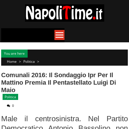
Skip
to
content
You are here
Home
>
Politica
>
Comunali 2016: Il Sondaggio Ipr Per Il
Mattino Premia Il Pentastellato Luigi Di
Maio
Politica
0
Male il centrosinistra. Nel Partito
Democratico Antonio Bassolino non