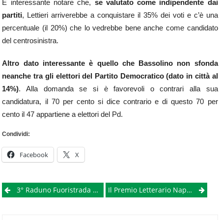
È interessante notare che,
se valutato come indipendente dai
partiti
, Lettieri arriverebbe a conquistare il 35% dei voti e c’è una
percentuale (il 20%) che lo vedrebbe bene anche come candidato
del centrosinistra.
Altro dato interessante è quello che Bassolino non sfonda
neanche tra gli elettori del Partito Democratico (dato in città al
14%)
. Alla domanda se si è favorevoli o contrari alla sua
candidatura, il 70 per cento si dice contrario e di questo 70 per
cento il 47 appartiene a elettori del Pd.
Condividi:
Facebook
X
Post
3° Raduno Fuoristrada 4×4 A Caserta
Il Premio Letterario NapoliTime Alla Sua Terza Edizione Riparte Da Scampia
navigation