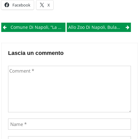
Facebook
X
Post
Comune Di Napoli, “La Solidarietà Non Va In Vacanza”. Progetto Di Volontariato Per L’assistenza Agli Anziani Che Restano In Città
Allo Zoo Di Napoli, Bulan E Mentari Le Tigri Di Sumatra
navigation
Lascia un commento