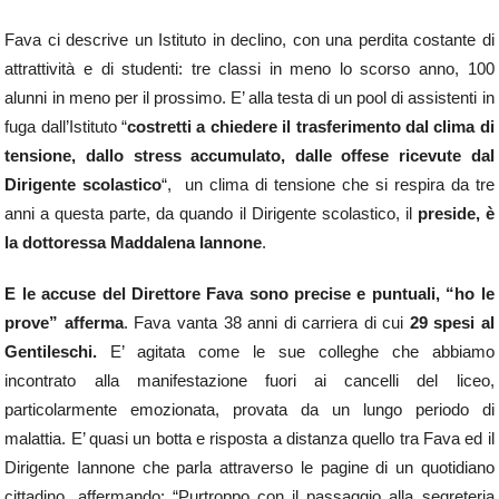
Fava ci descrive un Istituto in declino, con una perdita costante di
attrattività e di studenti: tre classi in meno lo scorso anno, 100
alunni in meno per il prossimo. E’ alla testa di un pool di assistenti in
fuga dall’Istituto “
costretti a chiedere il trasferimento dal clima di
tensione, dallo stress accumulato, dalle offese ricevute dal
Dirigente scolastico
“, un clima di tensione che si respira da tre
anni a questa parte, da quando il Dirigente scolastico, il
preside, è
la dottoressa Maddalena Iannone
.
E le accuse del Direttore Fava sono precise e puntuali, “ho le
prove” afferma
. Fava vanta 38 anni di carriera di cui
29 spesi al
Gentileschi.
E’ agitata come le sue colleghe che abbiamo
incontrato alla manifestazione fuori ai cancelli del liceo,
particolarmente emozionata, provata da un lungo periodo di
malattia. E’ quasi un botta e risposta a distanza quello tra Fava ed il
Dirigente Iannone che parla attraverso le pagine di un quotidiano
cittadino, affermando: “Purtroppo con il passaggio alla segreteria