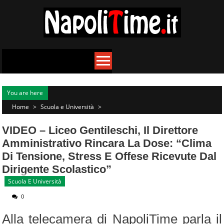
Skip
to
content
You are here
Home
>
Scuola e Università
>
VIDEO – Liceo Gentileschi, Il Direttore
Amministrativo Rincara La Dose: “clima
Di Tensione, Stress E Offese Ricevute Dal
Dirigente Scolastico”
Scuola E Università
0
Alla telecamera di NapoliTime parla il