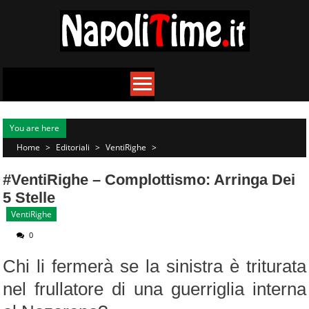
Skip
to
content
You are here
Home
>
Editoriali
>
VentiRighe
>
#VentiRighe – Complottismo: Arringa Dei
5 Stelle
VentiRighe
0
Chi li fermerà se la sinistra è triturata
nel frullatore di una guerriglia interna