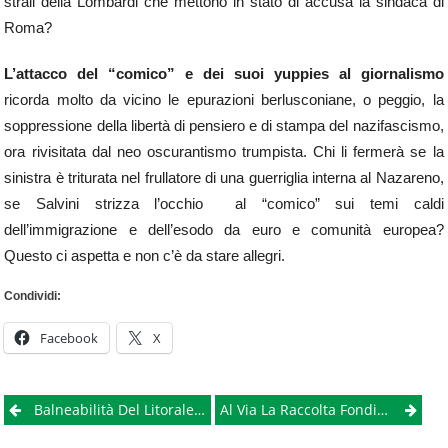
strali della Lombardi che mettono in stato di accusa la sindaca di
Roma?
L’attacco del “comico” e dei suoi yuppies al giornalismo
ricorda molto da vicino le epurazioni berlusconiane, o peggio, la
soppressione della libertà di pensiero e di stampa del nazifascismo,
ora rivisitata dal neo oscurantismo trumpista. Chi li fermerà se la
sinistra è triturata nel frullatore di una guerriglia interna al Nazareno,
se Salvini strizza l’occhio al “comico” sui temi caldi
dell’immigrazione e dell’esodo da euro e comunità europea?
Questo ci aspetta e non c’è da stare allegri.
Condividi:
Facebook
X
Post
Balneabilità Del Litorale Domizio-Flegreo, De Luca Inaugura I Lavori Del Depuratore Di Cuma
Al Via La Raccolta Fondi Per “campoAperto”, L’impresa Agricola Nel Carcere Di Secondigliano
navigation