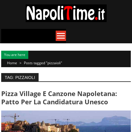
Skip
to
content
You are here
Home
>
Posts tagged "pizzaioli"
TAG: PIZZAIOLI
Pizza Village E Canzone Napoletana:
Patto Per La Candidatura Unesco