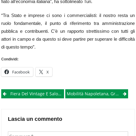
fiato all’economia italiana”, ha sottolineato Turi.
“Tra Stato e imprese ci sono i commercialisti: il nostro resta un
ruolo fondamentale, il punto di riferimento tra amministrazione
pubblica e contribuenti. C’è un rapporto strettissimo con tutti gli
attori in campo e da questo si deve partire per superare le difficoltà
di questo tempo”.
Condividi:
Facebook
X
Post
Fiera Del Vintage E Salone Dell’Antiquariato: Un Unico Evento In Una Due Giorni A Caserta
Mobilità Napoletana, Greenpeace Consegna Sondaggio All’amministrazione Comunale
navigation
Lascia un commento