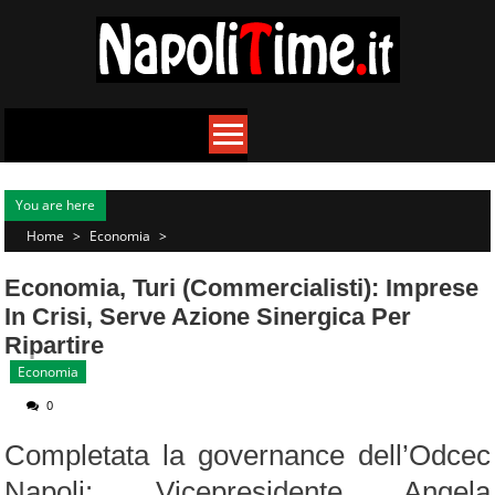
Skip
to
content
You are here
Home
>
Economia
>
Economia, Turi (commercialisti): Imprese
In Crisi, Serve Azione Sinergica Per
Ripartire
Economia
0
Completata la governance dell’Odcec
Napoli: Vicepresidente Angela