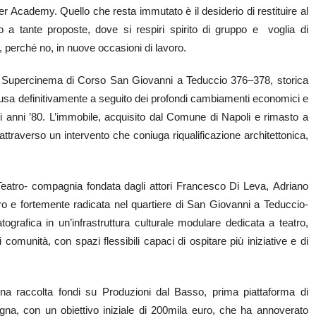
per Academy. Quello che resta immutato è il desiderio di restituire al
rto a tante proposte, dove si respiri spirito di gruppo e voglia di
 e, perché no, in nuove occasioni di lavoro.
x Supercinema di Corso San Giovanni a Teduccio 376–378, storica
 chiusa definitivamente a seguito dei profondi cambiamenti economici e
gli anni ’80. L’immobile, acquisito dal Comune di Napoli e rimasto a
tà attraverso un intervento che coniuga riqualificazione architettonica,
eatro- compagnia fondata dagli attori Francesco Di Leva, Adriano
o e fortemente radicata nel quartiere di San Giovanni a Teduccio-
ografica in un’infrastruttura culturale modulare dedicata a teatro,
 comunità, con spazi flessibili capaci di ospitare più iniziative e di
na raccolta fondi su Produzioni dal Basso, prima piattaforma di
na, con un obiettivo iniziale di 200mila euro, che ha annoverato