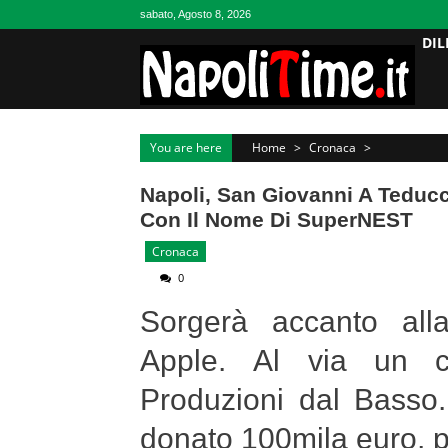
Skip
sabato, Agosto 8, 2026
to
DIL
content
You are here
Home
>
Cronaca
>
Napoli, San Giovanni A Teduc
Con Il Nome Di SuperNEST
Cronaca
0
Sorgerà accanto all
Apple. Al via un cr
Produzioni dal Basso
donato 100mila euro, pe