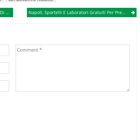
co II
Napoli, Sportelli E Laboratori Gratuiti Per Prevenire Violenza E Disagio Negli Adolescenti