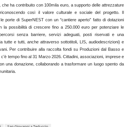
che ha contribuito con 100mila euro, a supporto delle attrezzature
 riconoscendo così il valore culturale e sociale del progetto. Il
e porte di SuperNEST con un “cantiere aperto” fatto di dotazioni
on la possibilità di crescere fino a 250.000 euro per potenziare le
 (percorsi senza barriere, servizi adeguati, posti riservati e una
utte e tutti, anche attraverso sottotitoli, LIS, audiodescrizioni) e
vani. Per contribuire alla raccolta fondi su Produzioni dal Basso e
, c’è tempo fino al 31 Marzo 2026. Cittadini, associazioni, imprese e
o con una donazione, collaborando a trasformare un luogo spento da
unitaria.
i
San Giovanni a Teduccio