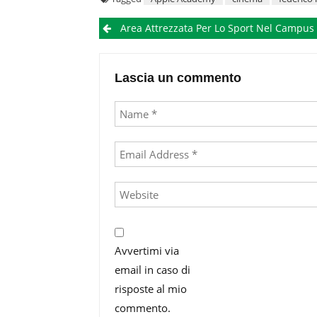
Post
Area Attrezzata Per Lo Sport Nel Campus Di Monte Sant’Angelo Della Federi
navigation
Lascia un commento
Avvertimi via
email in caso di
risposte al mio
commento.