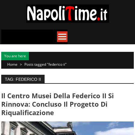
Skip
to
content
You are here
Home
>
Posts tagged "federico ii"
TAG: FEDERICO II
Il Centro Musei Della Federico II Si
Rinnova: Concluso Il Progetto Di
Riqualificazione