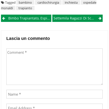
Tagged
bambino
cardiochirurgia
inchiesta
ospedale
monaldi
trapianto
Post
Bimbo Trapiantato, Espianto Del Cuore Anticipato Di Quattro Minuti: Nuove Ombre Sul Caso
Settemila Ragazzi Di Scuola Superiore Alla Federico II: Tre Giorni Per Scegliere Il Proprio Futuro, Per Una Scelta Consapevole
navigation
Lascia un commento