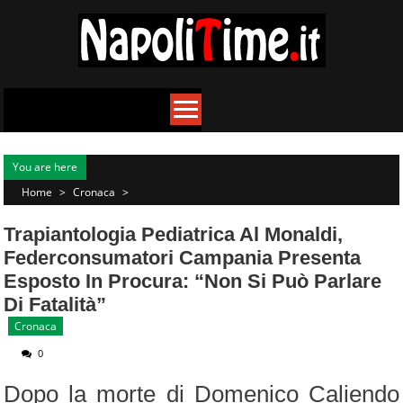
Skip
to
content
You are here
Home
>
Cronaca
>
Trapiantologia Pediatrica Al Monaldi,
Federconsumatori Campania Presenta
Esposto In Procura: “Non Si Può Parlare
Di Fatalità”
Cronaca
0
Dopo la morte di Domenico Caliendo