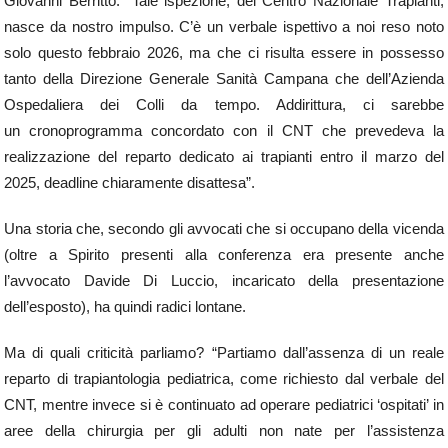
Giovanni Berritto: “Tale ispezione, del Centro Nazionale Trapianti,
nasce da nostro impulso. C’è un verbale ispettivo a noi reso noto
solo questo febbraio 2026, ma che ci risulta essere in possesso
tanto della Direzione Generale Sanità Campana che dell’Azienda
Ospedaliera dei Colli da tempo. Addirittura, ci sarebbe
un cronoprogramma concordato con il CNT che prevedeva la
realizzazione del reparto dedicato ai trapianti entro il marzo del
2025, deadline chiaramente disattesa”.
Una storia che, secondo gli avvocati che si occupano della vicenda
(oltre a Spirito presenti alla conferenza era presente anche
l’avvocato Davide Di Luccio, incaricato della presentazione
dell’esposto), ha quindi radici lontane.
Ma di quali criticità parliamo? “Partiamo dall’assenza di un reale
reparto di trapiantologia pediatrica, come richiesto dal verbale del
CNT, mentre invece si è continuato ad operare pediatrici ‘ospitati’ in
aree della chirurgia per gli adulti non nate per l’assistenza