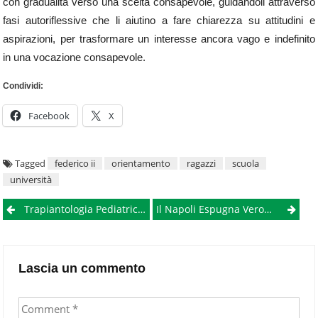
con gradualità verso una scelta consapevole, guidandoli attraverso
fasi autoriflessive che li aiutino a fare chiarezza su attitudini e
aspirazioni, per trasformare un interesse ancora vago e indefinito
in una vocazione consapevole.
Condividi:
Facebook
X
Tagged
federico ii
orientamento
ragazzi
scuola
università
Post
Trapiantologia Pediatrica Al Monaldi, Federconsumatori Campania Presenta Esposto In Procura: “Non Si Può Parlare Di Fatalità”
Il Napoli Espugna Verona Al 96’: Lukaku Firma Il Colpo Champions
navigation
Lascia un commento