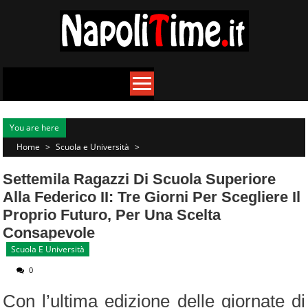
Skip
to
content
You are here
Home
>
Scuola e Università
>
Settemila Ragazzi Di Scuola Superiore
Alla Federico II: Tre Giorni Per Scegliere Il
Proprio Futuro, Per Una Scelta
Consapevole
Scuola E Università
0
Con l’ultima edizione delle giornate di