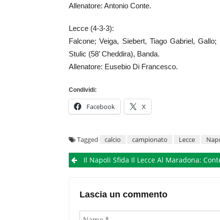
Allenatore: Antonio Conte.
Lecce (4-3-3):
Falcone; Veiga, Siebert, Tiago Gabriel, Gallo
Stulic (58’ Cheddira), Banda.
Allenatore: Eusebio Di Francesco.
Condividi:
Facebook
X
Tagged
calcio
campionato
Lecce
Napo
Post
Il Napoli Sfida Il Lecce Al Maradona: Conte Punta Sui Titolari Per Restare In Z
navigation
Lascia un commento