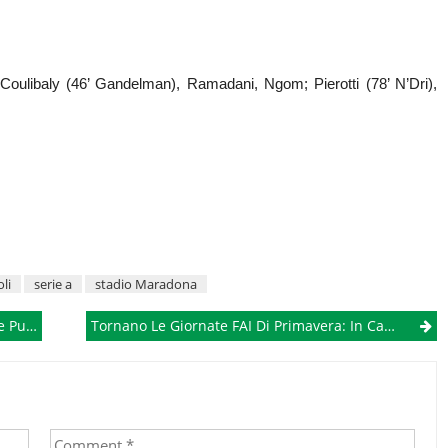
; Coulibaly (46’ Gandelman), Ramadani, Ngom; Pierotti (78’ N’Dri),
li
serie a
stadio Maradona
ona Alta
Tornano Le Giornate FAI Di Primavera: In Campania Oltre 50 Luoghi Aperti Al Pubblico