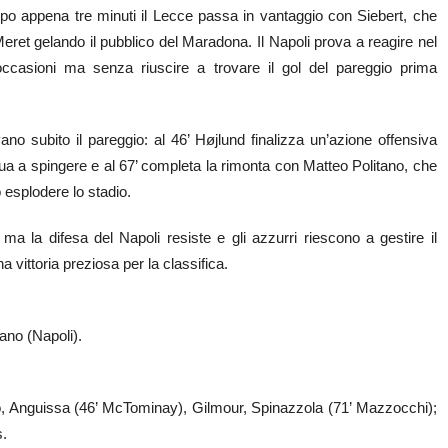
Dopo appena tre minuti il Lecce passa in vantaggio con Siebert, che
 Meret gelando il pubblico del Maradona. Il Napoli prova a reagire nel
casioni ma senza riuscire a trovare il gol del pareggio prima
ano subito il pareggio: al 46’ Højlund finalizza un’azione offensiva
ntinua a spingere e al 67’ completa la rimonta con Matteo Politano, che
o esplodere lo stadio.
a, ma la difesa del Napoli resiste e gli azzurri riescono a gestire il
a vittoria preziosa per la classifica.
tano (Napoli).
, Anguissa (46’ McTominay), Gilmour, Spinazzola (71’ Mazzocchi);
s.