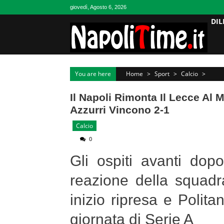
Skip
giovedì, Agosto 6, 2026
to
DIL
content
You are here
Home
>
Sport
>
Calcio
>
Il Napoli Rimonta Il Lecce Al 
Azzurri Vincono 2-1
Calcio
0
Gli ospiti avanti dop
reazione della squadr
inizio ripresa e Polit
giornata di Serie A