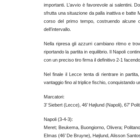
importanti. L’avvio è favorevole ai salentini. 
sfrutta una situazione da palla inattiva e batte
corso del primo tempo, costruendo alcune oc
dell’intervallo.
Nella ripresa gli azzurri cambiano ritmo e trov
riportando la partita in equilibrio. Il Napoli co
con un preciso tiro firma il definitivo 2-1 facend
Nel finale il Lecce tenta di rientrare in partit
vantaggio fino al triplice fischio, conquistando un
Marcatori:
3’ Siebert (Lecce), 46’ Højlund (Napoli), 67’ Poli
Napoli (3-4-3):
Meret; Beukema, Buongiorno, Olivera; Politano
Elmas (46’ De Bruyne), Højlund, Alisson Santo