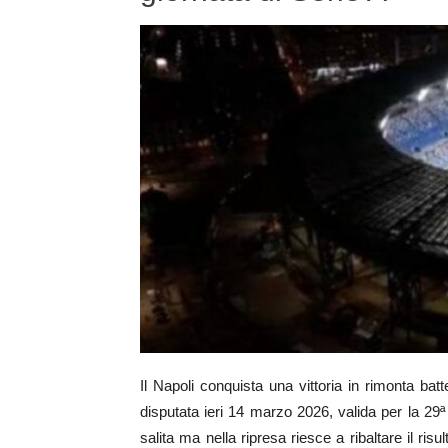
Il Napoli conquista una vittoria in rimonta b
disputata ieri 14 marzo 2026, valida per la 29ª
salita ma nella ripresa riesce a ribaltare il risu