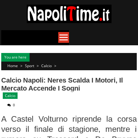
Skip
to
content
You are here
Home
>
Sport
>
Calcio
>
Calcio Napoli: Neres Scalda I Motori, Il
Mercato Accende I Sogni
Calcio
0
A Castel Volturno riprende la corsa
verso il finale di stagione, mentre i