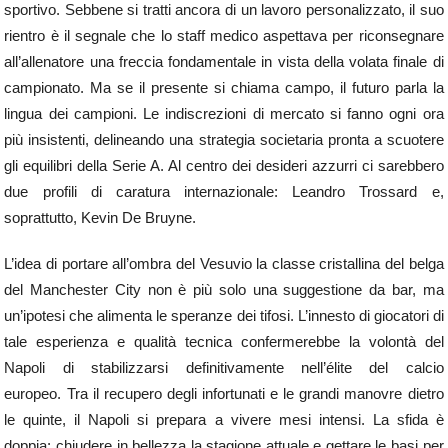
sportivo. Sebbene si tratti ancora di un lavoro personalizzato, il suo
rientro è il segnale che lo staff medico aspettava per riconsegnare
all’allenatore una freccia fondamentale in vista della volata finale di
campionato. Ma se il presente si chiama campo, il futuro parla la
lingua dei campioni. Le indiscrezioni di mercato si fanno ogni ora
più insistenti, delineando una strategia societaria pronta a scuotere
gli equilibri della Serie A. Al centro dei desideri azzurri ci sarebbero
due profili di caratura internazionale: Leandro Trossard e,
soprattutto, Kevin De Bruyne.
L’idea di portare all’ombra del Vesuvio la classe cristallina del belga
del Manchester City non è più solo una suggestione da bar, ma
un’ipotesi che alimenta le speranze dei tifosi. L’innesto di giocatori di
tale esperienza e qualità tecnica confermerebbe la volontà del
Napoli di stabilizzarsi definitivamente nell’élite del calcio
europeo. Tra il recupero degli infortunati e le grandi manovre dietro
le quinte, il Napoli si prepara a vivere mesi intensi. La sfida è
doppia: chiudere in bellezza la stagione attuale e gettare le basi per