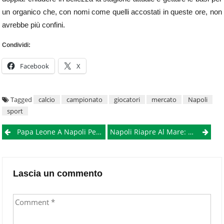
un organico che, con nomi come quelli accostati in queste ore, non
avrebbe più confini.
Condividi:
Facebook
X
Tagged
calcio
campionato
giocatori
mercato
Napoli
sport
Post
Papa Leone A Napoli Per Il Primo Anniversario Di Pontificato
Napoli Riapre Al Mare: Al Via La Stagione Balneare 2026 Tra Acque “eccellenti” E Divieti
navigation
Lascia un commento