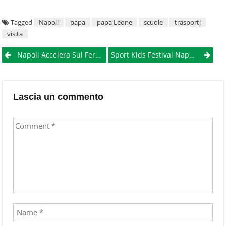
Tagged
Napoli
papa
papa Leone
scuole
trasporti
visita
Post
Napoli Accelera Sul Ferro: La Linea 10 Vede La Luce E La Linea 1 Punta Alla Sfida Mondiale
Sport Kids Festival Napoli 2026: A Piazza Municipio Il Villaggio Dello Sport Per Bambini E Famiglie
navigation
Lascia un commento