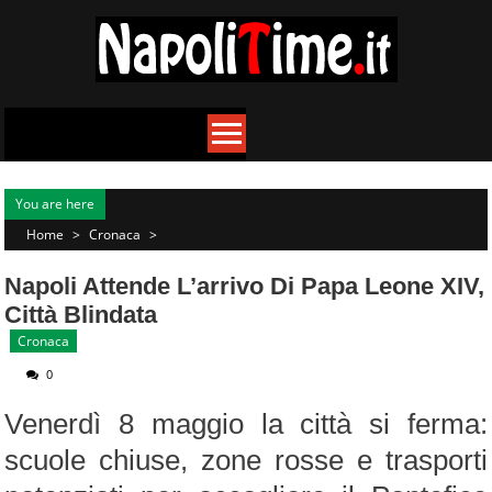
Skip
to
content
You are here
Home
>
Cronaca
>
Napoli Attende L’arrivo Di Papa Leone XIV,
Città Blindata
Cronaca
0
Venerdì 8 maggio la città si ferma:
scuole chiuse, zone rosse e trasporti