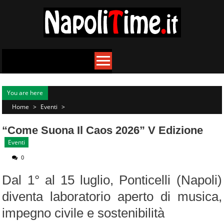
Skip
to
content
You are here
Home
>
Eventi
>
“Come Suona Il Caos 2026” V Edizione
Eventi
0
Dal 1° al 15 luglio, Ponticelli (Napoli)
diventa laboratorio aperto di musica,
impegno civile e sostenibilità