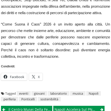
associazioni impegnate nella difesa dell’ambiente, nella promozione
dei diritti e nella costruzione di percorsi di partecipazione attiva.
“Come Suona il Caos” 2026 è un invito aperto alla città. Un
percorso che mette insieme arte, educazione, ambiente e comunità
per dimostrare che dalle periferie possono nascere esperienze
capaci di generare cultura, consapevolezza e cambiamento.
Perché il caos non è soltanto disordine: può diventare energia
collettiva, incontro e trasformazione.
Condividi:
Facebook
X
Tagged
eventi
giovani
laboratorio
musica
Napoli
periferia
Ponticelli
sostenibilità
Post
Il Centro Musei Della Federico II Si Rinnova: Concluso Il Progetto Di Riqualificazione
Napoli Accelera Sul PNRR: Investito Un Miliardo Di Euro, Cantieri Verso Il Traguardo