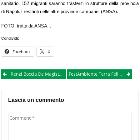
sanitario: 152 migranti saranno trasferiti in strutture della provincia
di Napoli. I restanti nelle altre province campane. (ANSA).
FOTO: tratta da ANSA.it
Condividi:
Facebook
X
Post
Renzi Boccia De Magistris: “Su Bagnoli Si Riparte Con Il Commissariamento”
FestAmbiente Terra Felix A Succivo, Una Tre Giorni Per L’ambiente E Il Buon Vivere
navigation
Lascia un commento