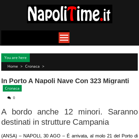
Skip
to
content
You are here
Home
>
Cronaca
>
In Porto A Napoli Nave Con 323 Migranti
Cronaca
0
A bordo anche 12 minori. Saranno
destinati in strutture Campania
(
ANSA) – NAPOLI, 30 AGO – É arrivata, al molo 21 del Porto di